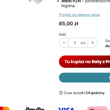
Atest PZH
– potwierdzone
higiena.
Przejdź do pełnego opisu
Cena
85,00 zł
Ilość
Do
szt.
du
Czas wysyłki:
24 godziny