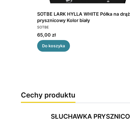
znicowy
SOTBE LARK HYLLA WHITE Półka na drą
any 150 cm.
prysznicowy Kolor biały
PRODUCENT
SOTBE
Cena
65,00 zł
Do koszyka
Cechy produktu
SŁUCHAWKA PRYSZNICO