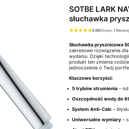
SOTBE LARK NA
słuchawka prys
5.00
(Oceny: 1 Recenzj
Przejdź do sekcj
Słuchawka prysznicowa 
zakresowe rozwiązanie dla
wydaniu. Dzięki technologi
produkt ten zmienia codzie
jednocześnie o Twój portfe
Kluczowe korzyści:
5 trybów strumienia
– od 
Oszczędność wody do 
System Anti-Calc
– błysk
Uniwersalne wymiary
– s