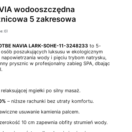
VIA wodooszczędna
znicowa 5 zakresowa
e: 0)
i Opinie
SOTBE NAVIA LARK-SOHE-11-3248233
to 5-
 osób poszukujących luksusu w ekologicznym
i napowietrzania wody i pięciu trybom natrysku,
nny prysznic w profesjonalny zabieg SPA, dbając
l.
relaksującej mgiełki po silny masaż.
60%
– niższe rachunki bez utraty komfortu.
awiczne usuwanie kamienia palcem.
zerokość 10 cm zapewnia obfity strumień wody.