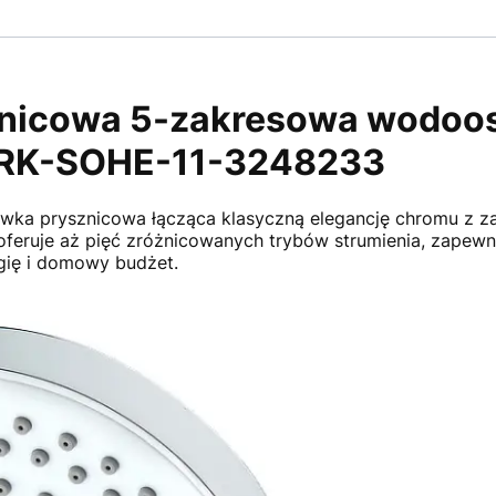
znicowa 5-zakresowa wodoo
RK-SOHE-11-3248233
awka prysznicowa łącząca klasyczną elegancję chromu z 
eruje aż pięć zróżnicowanych trybów strumienia, zapewni
gię i domowy budżet.