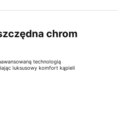
szczędna chrom
zaawansowaną technologią
ając luksusowy komfort kąpieli