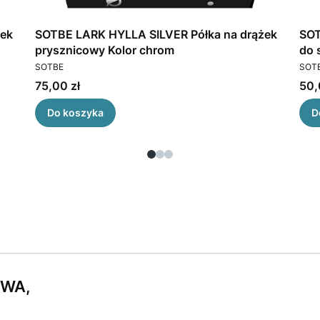
żek
SOTBE LARK HYLLA SILVER Półka na drążek
SOT
prysznicowy Kolor chrom
PRODUCENT
PRO
SOTBE
SOT
Cena
Cen
75,00 zł
50,
Do koszyka
D
WA,