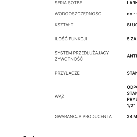
SERIA SOTBE
LAR
WODOOSZCZĘDNOŚĆ
do -
KSZTAŁT
SŁU
ILOŚĆ FUNKCJI
5 Z
SYSTEM PRZEDŁUŻAJACY
ANT
ŻYWOTNOŚĆ
PRZYŁĄCZE
STA
ODP
STA
WĄŻ
PRY
1/2"
GWARANCJA PRODUCENTA
24 M