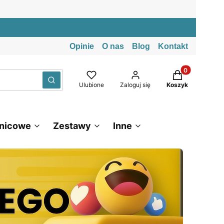
Opinie
O nas
Blog
Kontakt
Produkty w kos
Wyczyść
Szukaj
Ulubione
Zaloguj się
Koszyk
znicowe
Zestawy
Inne