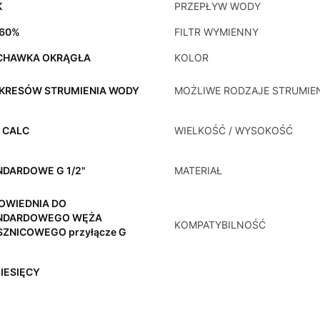
K
PRZEPŁYW WODY
 60%
FILTR WYMIENNY
CHAWKA OKRĄGŁA
KOLOR
AKRESÓW STRUMIENIA WODY
MOŻLIWE RODZAJE STRUMIE
I CALC
WIELKOŚĆ / WYSOKOŚĆ
NDARDOWE G 1/2"
MATERIAŁ
OWIEDNIA DO
NDARDOWEGO WĘŻA
KOMPATYBILNOŚĆ
SZNICOWEGO przyłącze G
IESIĘCY