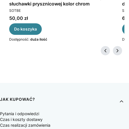
słuchawki prysznicowej kolor chrom
dr
PRODUCENT
PR
SOTBE
SOT
Cena
Ce
50,00 zł
69,
Do koszyka
Dostępność:
duża ilość
Dos
JAK KUPOWAĆ?
Pytania i odpowiedzi
Czas i koszty dostawy
Czas realizacji zamówienia