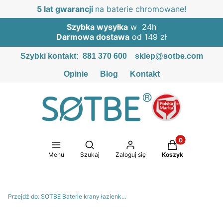
5 lat gwarancji
na baterie chromowane!
Szybka wysyłka
w 24h
Darmowa dostawa
od 149 zł
Szybki kontakt:
881 370 600
sklep@sotbe.com
Opinie
Blog
Kontakt
Produkty w kosz
Otwórz wyszukiwarkę
Menu
Szukaj
Zaloguj się
Koszyk
Przejdź do:
SOTBE Baterie krany łazienkowe i kuchenne