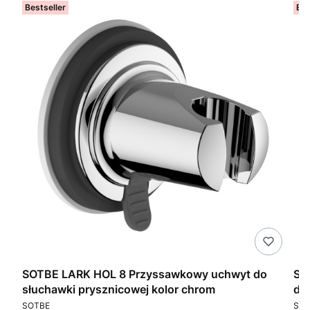
Bestseller
Bes
SOTBE LARK HOL 8 Przyssawkowy uchwyt do
SO
słuchawki prysznicowej kolor chrom
dr
PRODUCENT
PR
SOTBE
SOT