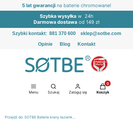
5 lat gwarancji
na baterie chromowane!
Szybka wysyłka
w 24h
Darmowa dostawa
od 149 zł
Szybki kontakt:
881 370 600
sklep@sotbe.com
Opinie
Blog
Kontakt
Produkty w kosz
Otwórz wyszukiwarkę
Menu
Szukaj
Zaloguj się
Koszyk
Przejdź do:
SOTBE Baterie krany łazienkowe i kuchenne