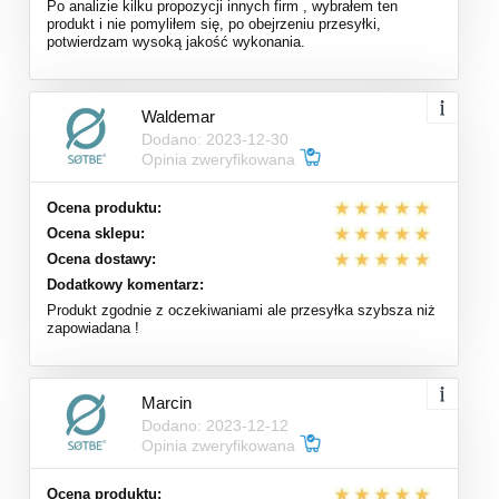
Po analizie kilku propozycji innych firm , wybrałem ten
produkt i nie pomyliłem się, po obejrzeniu przesyłki,
potwierdzam wysoką jakość wykonania.
Waldemar
Dodano: 2023-12-30
Opinia zweryfikowana
Ocena produktu:
Ocena sklepu:
Ocena dostawy:
Dodatkowy komentarz:
Produkt zgodnie z oczekiwaniami ale przesyłka szybsza niż
zapowiadana !
Marcin
Dodano: 2023-12-12
Opinia zweryfikowana
Ocena produktu: