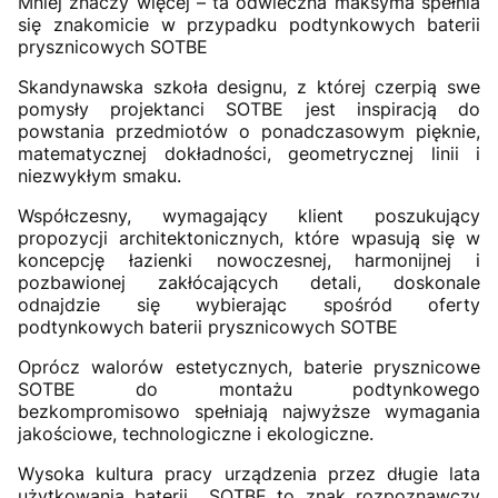
Mniej znaczy więcej – ta odwieczna maksyma spełnia
się znakomicie w przypadku podtynkowych baterii
prysznicowych SOTBE
Skandynawska szkoła designu, z której czerpią swe
pomysły projektanci SOTBE jest inspiracją do
powstania przedmiotów o ponadczasowym pięknie,
matematycznej dokładności, geometrycznej linii i
niezwykłym smaku.
Współczesny, wymagający klient poszukujący
propozycji architektonicznych, które wpasują się w
koncepcję łazienki nowoczesnej, harmonijnej i
pozbawionej zakłócających detali, doskonale
odnajdzie się wybierając spośród oferty
podtynkowych baterii prysznicowych SOTBE
Oprócz walorów estetycznych, baterie prysznicowe
SOTBE do montażu podtynkowego
bezkompromisowo spełniają najwyższe wymagania
jakościowe, technologiczne i ekologiczne.
Wysoka kultura pracy urządzenia przez długie lata
użytkowania baterii SOTBE to znak rozpoznawczy