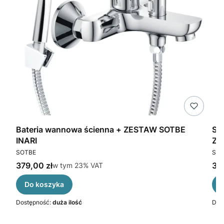
gą
Bateria wannowa ścienna + ZESTAW SOTBE
SO
INARI
ZE
PRODUCENT
PR
SOTBE
SOT
Cena brutto
Cen
379,00 zł
w tym %s VAT
319
w tym
23%
VAT
Do koszyka
Dostępność:
duża ilość
Dos