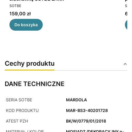
PRODUCENT
PR
SOTBE
SOT
Cena
Ce
159,00 zł
65,
Do koszyka
Cechy produktu
DANE TECHNICZNE
SERIA SOTBE
MARDOLA
KOD PRODUKTU
MAR-BS3-40201728
ATEST PZH
BK/W/0779/01/2018
MATERIAŁ / KOLOR
MOSIĄDZ /DEKORACYJNY n-