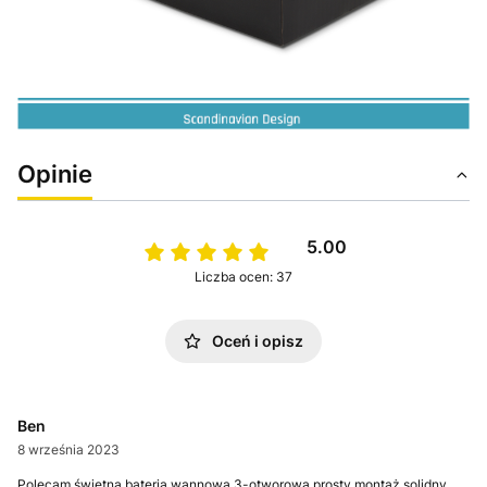
Opinie
5.00
Liczba ocen: 37
Oceń i opisz
Ben
8 września 2023
Polecam świetna bateria wannowa 3-otworowa prosty montaż solidny