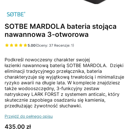
SOTBE MARDOLA bateria stojąca
nawannowa 3-otworowa
5.00
(Oceny: 37 Recenzje: 1)
Przejdź do sekcji Opinie
Podkreśl nowoczesny charakter swojej
łazienki nawannową baterią SOTBE MARDOLA. Dzięki
eliminacji tradycyjnego przełącznika, bateria
charakteryzuje się wyjątkową trwałością i minimalizuje
ryzyko awarii na długie lata. W komplecie znajdziesz
także wodooszczędny, 3-funkcyjny zestaw
natryskowy LARK FORST z systemem anticalc, który
skutecznie zapobiega osadzaniu się kamienia,
przedłużając żywotność słuchawki.
Przejdź do pełnego opisu
Cena
435,00 zł