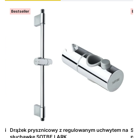
Bestseller
Bes
Drążek prysznicowy z regulowanym uchwytem na
SO
słuchawkę SOTBE LARK
pry