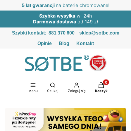
5 lat gwarancji
na baterie chromowane!
Szybka wysyłka
w 24h
Darmowa dostawa
od 149 zł
Szybki kontakt:
881 370 600
sklep@sotbe.com
Opinie
Blog
Kontakt
Produkty w kosz
Otwórz wyszukiwarkę
Menu
Szukaj
Zaloguj się
Koszyk