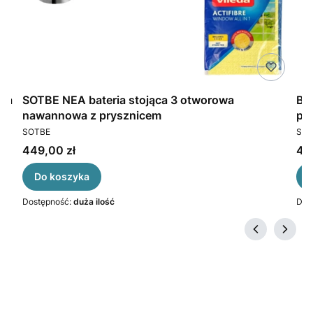
wa
SOTBE NEA bateria stojąca 3 otworowa
Ba
nawannowa z prysznicem
pr
PRODUCENT
PR
SOTBE
SOT
Cena
Ce
449,00 zł
43
Do koszyka
Dostępność:
duża ilość
Dos