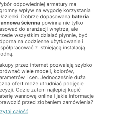
ybór odpowiedniej armatury ma
Wybór słuc
gromny wpływ na wygodę korzystania
wydaje się 
 łazienki. Dobrze dopasowana
bateria
okazuje się
annowa ścienna
powinna nie tylko
kilka różny
asować do aranżacji wnętrza, ale
Deszczowy,
rzede wszystkim działać płynnie, być
delikatny,
dporna na codzienne użytkowanie i
rzeczywiści
spółpracować z istniejącą instalacją
codziennego
odną.
jedynie dod
kilku dniac
akupy przez internet pozwalają szybko
orównać wiele modeli, kolorów,
Dobra wiad
arametrów i cen. Jednocześnie duża
między pos
iczba ofert może utrudniać podjęcie
strumienia
ecyzji. Gdzie zatem najlepiej kupić
Odpowiedni
aterię wannową online i jakie informacje
sprawić, że
prawdzić przed złożeniem zamówienia?
będzie bard
wieczorna k
zytaj całość
rozluźnić z
Czytaj cało