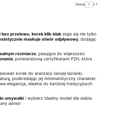
Strona
z 1
 bez przelewu
,
korek klik-klak
staje się nie tylko
estetycznie maskuje otwór odpływowy
, dodając
salnym rozmiarze
, pasujące do większości
onania
, potwierdzoną certyfikatami PZH, która
asować korek do aranżacji swojej łazienki.
rą, podkreślając jej minimalistyczny charakter.
a elegancja, idealna do bardziej tradycyjnych
 do umywalki
i wybierz idealny model dla siebie.
any adres!