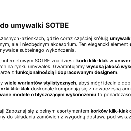
 do umywalki SOTBE
esnych łazienkach, gdzie coraz częściej królują
umywalki
nym, ale i niezbędnym akcesorium. Ten elegancki element
mywalce subtelnego wykończenia.
e internetowym SOTBE znajdziesz
korki klik-klak
w
uniwer
ych na rynku umywalek. Gwarantujemy
wysoką jakość wyk
parze z
funkcjonalnością i dopracowanym designem
.
my
wiele wariantów stylistycznych
, abyś mógł idealnie dop
orki klik-klak
doskonale komponują się z nowoczesną armatu
ane modele o błyszczącym wykończeniu
to ponadczasow
.
aj! Zapoznaj się z pełnym asortymentem
korków klik-klak
my do składania zamówień z wygodną dostawą pod wskaz