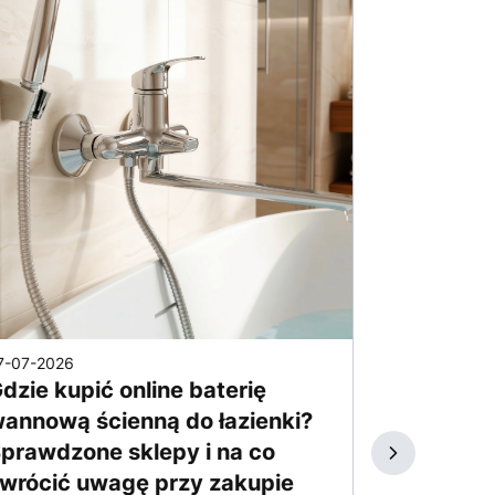
7-07-2026
21-07-2026
dzie kupić online baterię
Szukam s
annową ścienną do łazienki?
prysznic
prawdzone sklepy i na co
strumieni
wrócić uwagę przy zakupie
nimi są 