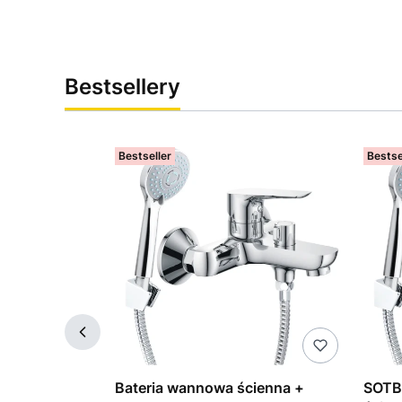
Bestsellery
Bestseller
Bestse
O bateria
Bateria wannowa ścienna +
SOTB