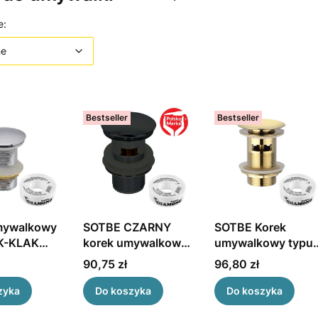
 produktów
Domyślne
e:
ne
Bestseller
Bestseller
mywalkowy
SOTBE CZARNY
SOTBE Korek
IK-KLAK
korek umywalkowy
umywalkowy typu
y bez
KLICK - KLACK
KLIK-KLAK
Cena
Cena
90,75 zł
96,80 zł
u. Kolor
przepływowy
metalowy
OTBE
przepływowy. Kolo
zyka
Do koszyka
Do koszyka
złoty