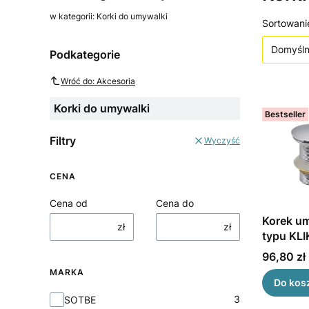
w kategorii: Korki do umywalki
Lista
Sortowani
Domyśl
Podkategorie
Wróć do: Akcesoria
Korki do umywalki
Bestseller
Filtry
Wyczyść
CENA
Cena od
Cena do
Korek u
zł
zł
typu KL
metalow
Cena
96,80 zł
przepływ
MARKA
chrom S
Do kos
Marka
3
SOTBE