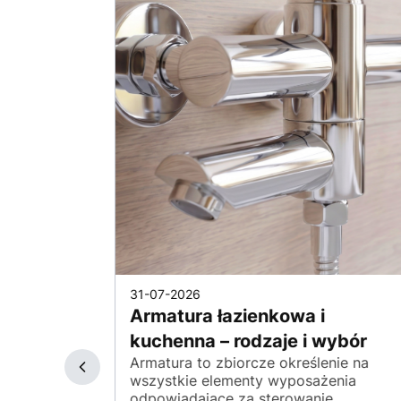
31-07-2026
 myć...
Armatura łazienkowa i
 swojego
kuchenna – rodzaje i wybór
Armatura to zbiorcze określenie na
wszystkie elementy wyposażenia
 co tak
odpowiadające za sterowanie