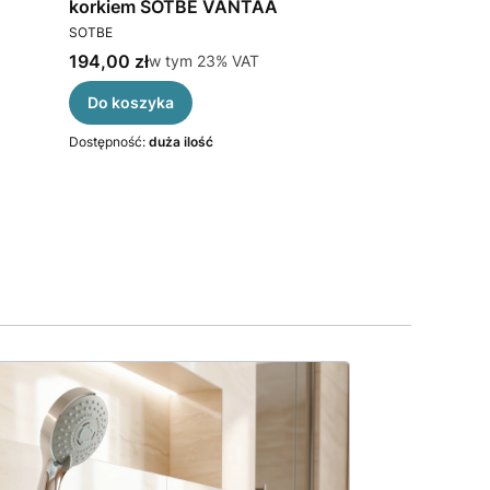
korkiem SOTBE VANTAA
ścienna z dłu
PRODUCENT
PRODUCENT
owy
SOTBE
SOTBE
Cena brutto
Cena brutto
194,00 zł
w tym %s VAT
360,00 zł
w ty
w tym
23%
VAT
w t
Do koszyka
Do koszyka
Dostępność:
duża ilość
Dostępność:
duża 