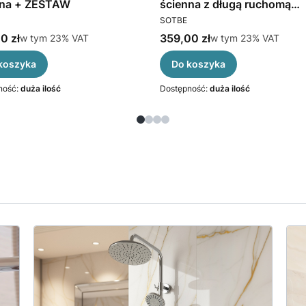
nna + ZESTAW
ścienna z długą ruchomą
CENT
PRODUCENT
wylewką przełącznik obrot
SOTBE
ceramiczny
brutto
Cena brutto
0 zł
w tym %s VAT
359,00 zł
w tym %s VAT
w tym
23%
VAT
w tym
23%
VAT
koszyka
Do koszyka
ność:
duża ilość
Dostępność:
duża ilość