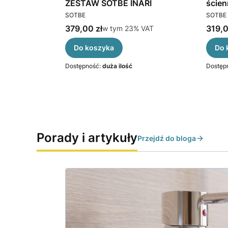
z obrotowym
ZESTAW SOTBE INARI
ście
PRODUCENT
PRODU
ZESTAW
SOTBE
SOTBE
Cena brutto
Cena 
VAT
379,00 zł
w tym %s VAT
319,0
VAT
w tym
23%
VAT
Do koszyka
Do 
Dostępność:
duża ilość
Dostęp
Porady i artykuły
Przejdź do bloga