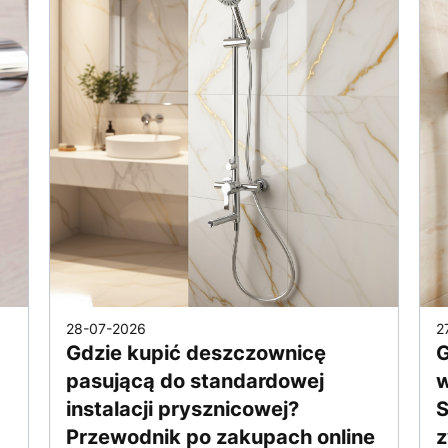
28-07-2026
2
Gdzie kupić deszczownicę
G
pasującą do standardowej
w
instalacji prysznicowej?
S
Przewodnik po zakupach online
z