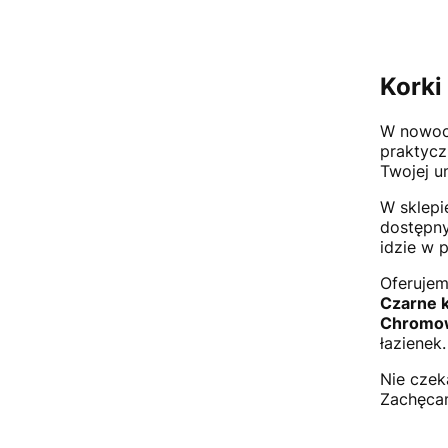
Korki
W nowocz
praktycz
Twojej u
W sklepi
dostępn
idzie w 
Oferuje
Czarne k
Chromow
łazienek
Nie czek
Zachęca