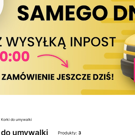
Korki do umywalki
 do umywalki
Produkty:
3