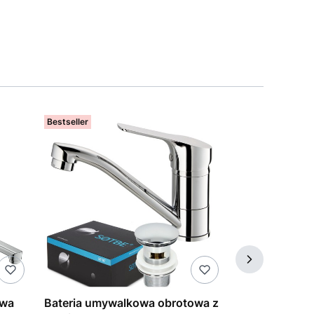
Bestseller
Bestseller
owa
Bateria umywalkowa obrotowa z
SOTBE NEA b