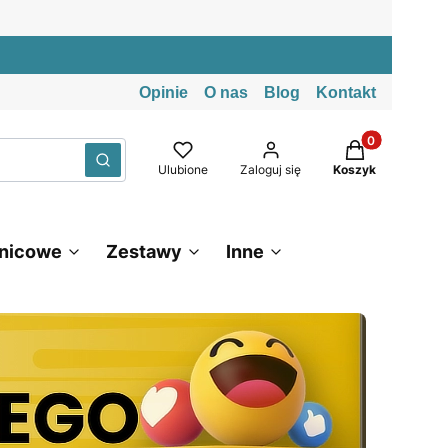
Opinie
O nas
Blog
Kontakt
Produkty w kos
Wyczyść
Szukaj
Ulubione
Zaloguj się
Koszyk
znicowe
Zestawy
Inne