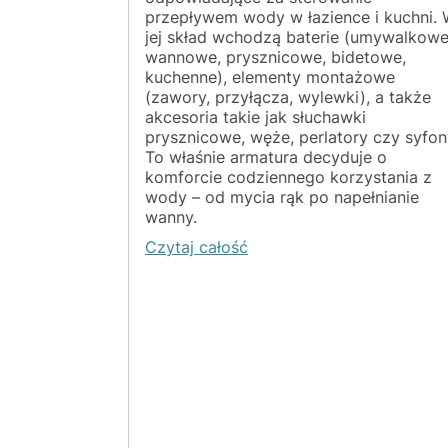
z Twojej
przepływem wody w łazience i kuchni.
awka
jej skład wchodzą baterie (umywalkowe
ment
wannowe, prysznicowe, bidetowe,
ane
kuchenne), elementy montażowe
 dba o
(zawory, przyłącza, wylewki), a także
dpowiedniej
akcesoria takie jak słuchawki
ejszy
prysznicowe, węże, perlatory czy syfon
ie uchroni
To właśnie armatura decyduje o
komforcie codziennego korzystania z
wody – od mycia rąk po napełnianie
wanny.
Czytaj całość