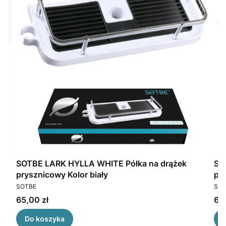
SOTBE LARK HYLLA WHITE Półka na drążek
SO
prysznicowy Kolor biały
pr
PRODUCENT
PR
SOTBE
SOT
Cena
Ce
65,00 zł
65,
Do koszyka