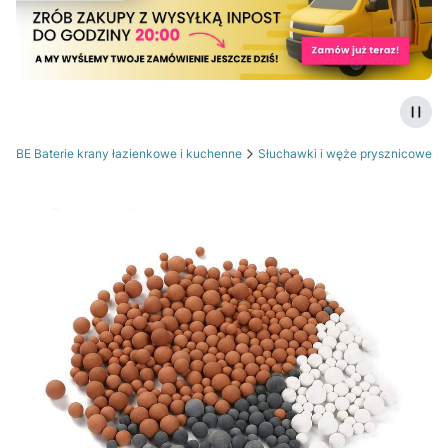
Zatrz
OTBE Baterie krany łazienkowe i kuchenne
Słuchawki i węże prysznicowe