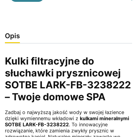
Opis
Kulki filtracyjne do
słuchawki prysznicowej
SOTBE LARK-FB-3238222
– Twoje domowe SPA
Zadbaj o najwyższą jakość wody w swojej łazience
dzięki wymiennemu wkładowi z
kulkami mineralnymi
SOTBE LARK-FB-3238222
. To innowacyjne
rozwiązanie, które zamienia zwykły prysznic w
zdrowotną kąpiel. Naturalne minerały zawarte we