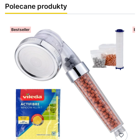
Polecane produkty
Bestseller
Bes