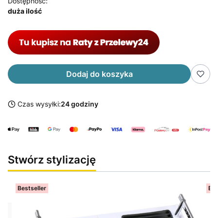
Dostępność:
duża ilość
Dodaj do koszyka
Czas wysyłki:
24 godziny
Stwórz stylizację
Bestseller
Bes