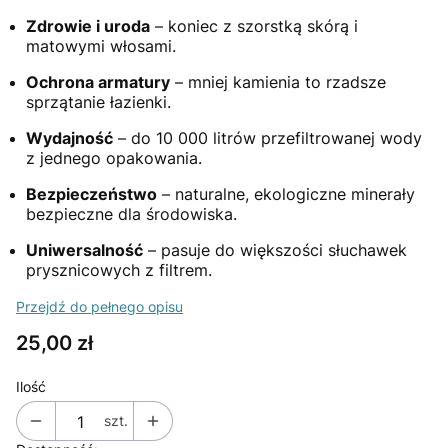
Zdrowie i uroda
– koniec z szorstką skórą i
matowymi włosami.
Ochrona armatury
– mniej kamienia to rzadsze
sprzątanie łazienki.
Wydajność
– do 10 000 litrów przefiltrowanej wody
z jednego opakowania.
Bezpieczeństwo
– naturalne, ekologiczne minerały
bezpieczne dla środowiska.
Uniwersalność
– pasuje do większości słuchawek
prysznicowych z filtrem.
Przejdź do pełnego opisu
Cena
25,00 zł
Ilość
szt.