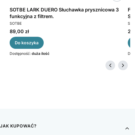
TBE
SOTBE LARK DUERO Słuchawka prysznicowa 3
Fil
funkcyjna z filtrem.
SO
PRODUCENT
PR
SOTBE
SOT
Cena
Ce
89,00 zł
25,
Do koszyka
Dostępność:
duża ilość
Dos
JAK KUPOWAĆ?