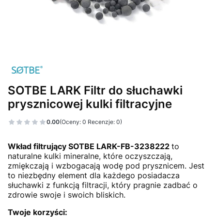
SOTBE LARK Filtr do słuchawki
prysznicowej kulki filtracyjne
0.00
(Oceny: 0 Recenzje: 0)
Przejdź do sekcji Opinie
Wkład filtrujący SOTBE LARK-FB-3238222
to
naturalne kulki mineralne, które oczyszczają,
zmiękczają i wzbogacają wodę pod prysznicem. Jest
to niezbędny element dla każdego posiadacza
słuchawki z funkcją filtracji, który pragnie zadbać o
zdrowie swoje i swoich bliskich.
Twoje korzyści: