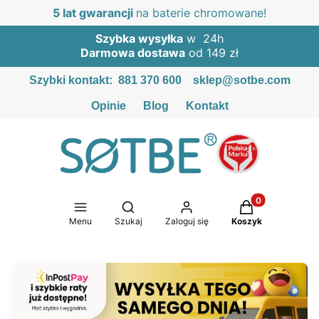
5 lat gwarancji
na baterie chromowane!
Szybka wysyłka
w 24h
Darmowa dostawa
od 149 zł
Szybki kontakt:
881 370 600
sklep@sotbe.com
Opinie
Blog
Kontakt
Produkty w kosz
Otwórz wyszukiwarkę
Menu
Szukaj
Zaloguj się
Koszyk