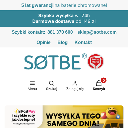
5 lat gwarancji
na baterie chromowane!
Szybka wysyłka
w 24h
Darmowa dostawa
od 149 zł
Szybki kontakt:
881 370 600
sklep@sotbe.com
Opinie
Blog
Kontakt
Produkty w kosz
Otwórz wyszukiwarkę
Menu
Szukaj
Zaloguj się
Koszyk