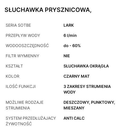
SŁUCHAWKA PRYSZNICOWA,
SERIA SOTBE
LARK
PRZEPŁYW WODY
6 l/min
WODOOSZCZĘDNOŚĆ
do - 60%
FILTR WYMIENNY
NIE
KSZTAŁT
SŁUCHAWKA OKRĄGŁA
KOLOR
CZARNY MAT
ILOŚĆ FUNKCJI
3 ZAKRESY STRUMIENIA
WODY
MOŻLIWE RODZAJE
DESZCZOWY, PUNKTOWY,
STRUMIENIA
MIESZANY
SYSTEM PRZEDŁUŻAJACY
ANTI CALC
ŻYWOTNOŚĆ