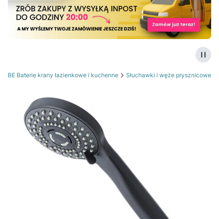
Zatrz
OTBE Baterie krany łazienkowe i kuchenne
Słuchawki i węże prysznicowe