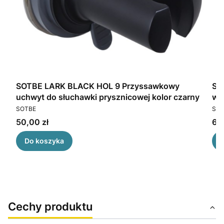
SOTBE LARK BLACK HOL 9 Przyssawkowy
SOTB
uchwyt do słuchawki prysznicowej kolor czarny
PRODUCENT
PR
SOTBE
SOT
Cena
Ce
50,00 zł
69,
Do koszyka
Cechy produktu