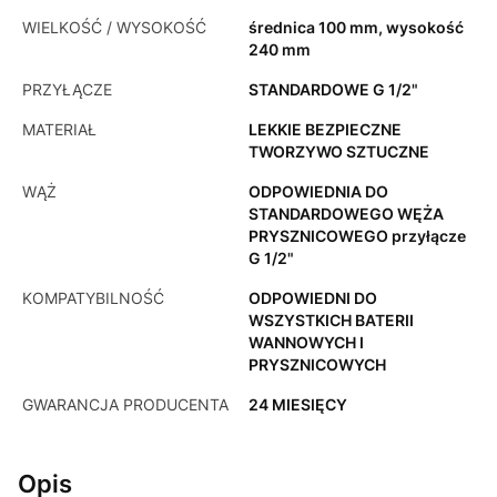
WIELKOŚĆ / WYSOKOŚĆ
średnica 100 mm, wysokość
240 mm
PRZYŁĄCZE
STANDARDOWE G 1/2"
MATERIAŁ
LEKKIE BEZPIECZNE
TWORZYWO SZTUCZNE
WĄŻ
ODPOWIEDNIA DO
STANDARDOWEGO WĘŻA
PRYSZNICOWEGO przyłącze
G 1/2"
KOMPATYBILNOŚĆ
ODPOWIEDNI DO
WSZYSTKICH BATERII
WANNOWYCH I
PRYSZNICOWYCH
GWARANCJA PRODUCENTA
24 MIESIĘCY
Opis