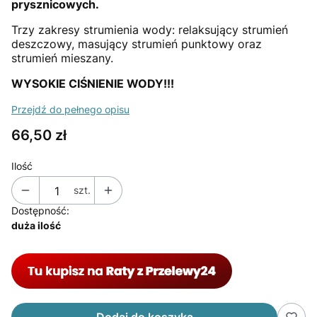
prysznicowych.
Trzy zakresy strumienia wody: relaksujący strumień
deszczowy, masujący strumień punktowy oraz
strumień mieszany.
WYSOKIE CIŚNIENIE WODY!!!
Przejdź do pełnego opisu
Cena
66,50 zł
Ilość
szt.
Dostępność:
duża ilość
Dodaj do koszyka