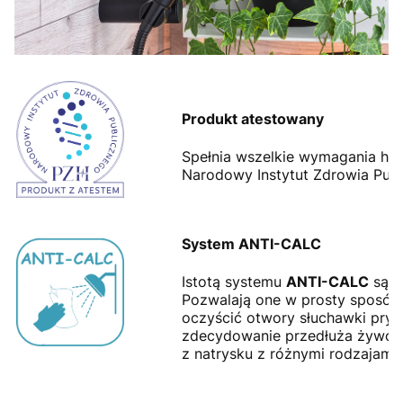
Produkt atestowany
Spełnia wszelkie wymagania hig
Narodowy Instytut Zdrowia Pub
System
ANTI-CALC
Istotą systemu
ANTI-CALC
są z
Pozwalają one w prosty sposób 
oczyścić otwory słuchawki pry
zdecydowanie przedłuża żywotn
z natrysku z różnymi rodzajami 