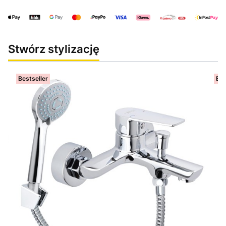
Stwórz stylizację
Bestseller
Bes