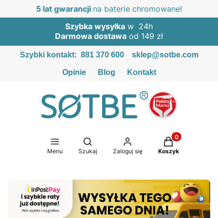
5 lat gwarancji
na baterie chromowane!
Szybka wysyłka
w 24h
Darmowa dostawa
od 149 zł
Szybki kontakt:
881 370 600
sklep@sotbe.com
Opinie
Blog
Kontakt
Produkty w kosz
Otwórz wyszukiwarkę
Menu
Szukaj
Zaloguj się
Koszyk