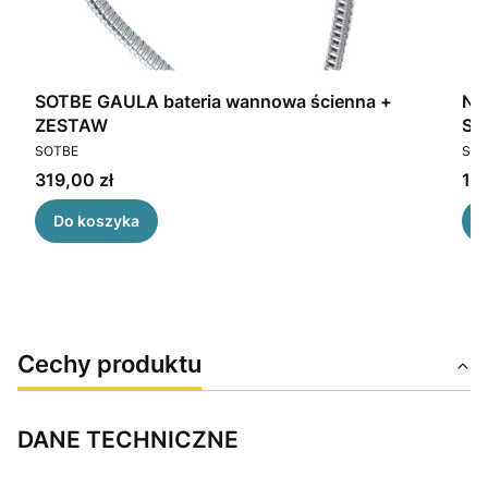
SOTBE GAULA bateria wannowa ścienna +
NI
ZESTAW
SO
PRODUCENT
PR
SOTBE
SOT
Cena
Ce
319,00 zł
199
Do koszyka
Cechy produktu
DANE TECHNICZNE