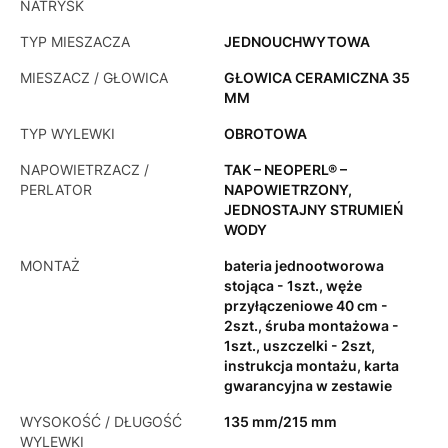
NATRYSK
TYP MIESZACZA
JEDNOUCHWYTOWA
MIESZACZ / GŁOWICA
GŁOWICA CERAMICZNA 35
MM
TYP WYLEWKI
OBROTOWA
NAPOWIETRZACZ /
TAK – NEOPERL® –
PERLATOR
NAPOWIETRZONY,
JEDNOSTAJNY STRUMIEŃ
WODY
MONTAŻ
bateria jednootworowa
stojąca - 1szt., węże
przyłączeniowe 40 cm -
2szt., śruba montażowa -
1szt., uszczelki - 2szt,
instrukcja montażu, karta
gwarancyjna w zestawie
WYSOKOŚĆ / DŁUGOŚĆ
135 mm/215 mm
WYLEWKI