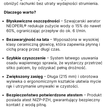
obniżyć rachunki bez utraty wydajności strumienia.
Dlaczego warto?
Błyskawiczne oszczędności
– Szwajcarski aerator
NEOPERL® redukuje zużycie wody o 15% do nawet
60%, ograniczając przepływ do ok. 6 l/min.
Bezawaryjność na lata
– Wyposażona w wysokiej
klasy ceramiczną głowicę, która zapewnia płynną i
cichą pracę przez długi czas.
Szybkie czyszczenie
– System łatwego usuwania
osadu wapiennego sprawia, że wystarczy przetrzeć
sitko palcem, by odzyskać pełną drożność.
Zwiększony zasięg
– Długa (215 mm) i obrotowa
wylewka o ergonomicznym kształcie ułatwia mycie
rąk i utrzymanie umywalki w czystości.
Bezpieczeństwo potwierdzone atestem
– Produkt
posiada atest NIZP-PZH, gwarantujący bezpieczny
kontakt z wodą pitną.