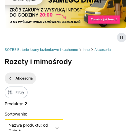
Zatrz
SOTBE Baterie krany łazienkowe i kuchenne
Inne
Akcesoria
Rozety i mimośrody
Akcesoria
Filtry
Produkty:
2
Lista produktów
Nazwa produktu: od Z do A
Sortowanie:
Nazwa produktu: od
Z do A