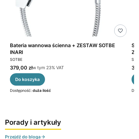
gą
Bateria wannowa ścienna + ZESTAW SOTBE
SO
INARI
ZE
PRODUCENT
PR
SOTBE
SOT
Cena brutto
Cen
379,00 zł
w tym %s VAT
319
w tym
23%
VAT
Do koszyka
Dostępność:
duża ilość
Dos
Porady i artykuły
Przejdź do bloga