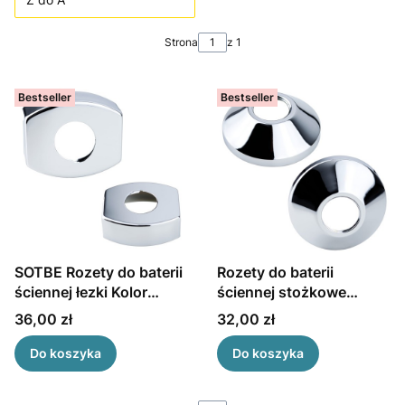
Strona
z 1
Bestseller
Bestseller
SOTBE Rozety do baterii
Rozety do baterii
ściennej łezki Kolor
ściennej stożkowe
chrom
SOTBE
Cena
Cena
36,00 zł
32,00 zł
Do koszyka
Do koszyka