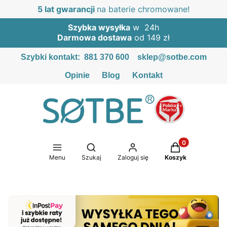
5 lat gwarancji
na baterie chromowane!
Szybka wysyłka
w 24h
Darmowa dostawa
od 149 zł
Szybki kontakt:
881 370 600
sklep@sotbe.com
Opinie
Blog
Kontakt
Produkty w kosz
Otwórz wyszukiwarkę
Menu
Szukaj
Zaloguj się
Koszyk