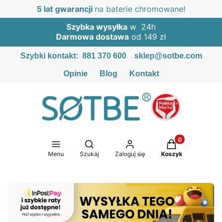
5 lat gwarancji
na baterie chromowane!
Szybka wysyłka
w 24h
Darmowa dostawa
od 149 zł
Szybki kontakt:
881 370 600
sklep@sotbe.com
Opinie
Blog
Kontakt
Produkty w kosz
Otwórz wyszukiwarkę
Menu
Szukaj
Zaloguj się
Koszyk