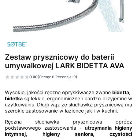
Zestaw prysznicowy do baterii
umywalkowej LARK BIDETTA AVA
0.00
(Oceny: 0 Recenzje: 0)
Przejdź do sekcji Opinie
Wysokiej jakości ręczne opryskiwacze zwane
bidetta,
bidetka
są lekkie, ergonomiczne i bardzo przyjemne w
użytkowaniu. Długi wąż ze słuchawką prysznicową ma
szerokie zastosowanie w łazience jak i w kuchni.
Ręczna słuchawka prysznicowa oprócz
podstawowego zastosowania -
utrzymania higieny
intymnej, higieny seniora, czystości