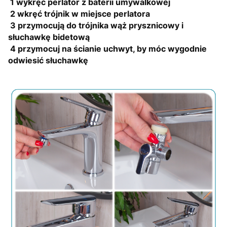
1
wykręć perlator z baterii umywalkowej
2
wkręć trójnik w miejsce perlatora
3
przymocują do trójnika wąż prysznicowy i
słuchawkę bidetową
4
przymocuj na ścianie uchwyt, by móc wygodnie
odwiesić słuchawkę