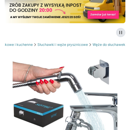
Zatrz
zienkowe i kuchenne
Słuchawki i węże prysznicowe
Węże do słuchawek