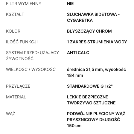
FILTR WYMIENNY
NIE
KSZTAŁT
SŁUCHAWKA BIDETOWA -
CYGARETKA
KOLOR
BŁYSZCZĄCY CHROM
ILOŚĆ FUNKCJI
1 ZAKRES STRUMIENIA WODY
SYSTEM PRZEDŁUŻAJACY
ANTI CALC
ŻYWOTNOŚĆ
WIELKOŚĆ / WYSOKOŚĆ
średnica 31,5 mm, wysokość
184 mm
PRZYŁĄCZE
STANDARDOWE G 1/2"
MATERIAŁ
LEKKIE BEZPIECZNE
TWORZYWO SZTUCZNE
WĄŻ
PODWÓJNIE PLECIONY WĄŻ
PRYSZNICOWY DŁUGOŚĆ
150 cm