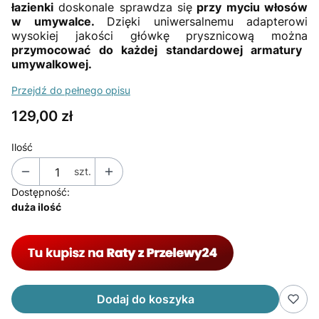
łazienki
doskonale sprawdza się
przy myciu włosów
w umywalce.
Dzięki uniwersalnemu adapterowi
wysokiej jakości główkę prysznicową można
przymocować do każdej standardowej armatury
umywalkowej.
Przejdź do pełnego opisu
Cena
129,00 zł
Ilość
szt.
Dostępność:
duża ilość
Dodaj do koszyka