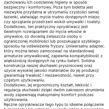
zachowaniu ich codziennej higieny w sposób
bezpieczny i komfortowy. Poza tym bidetta jest
niezwykle przydatna w utrzymaniu czystości samej
łazienki, ułatwiając mycie trudno dostępnych miejsc
czy sprzątanie przestrzeni wokół umywalki i toalety.
Dodatkowo, ten praktyczny opryskiwacz jest
świetnym rozwiązaniem do mycia włosów w
umywalce, co docenią zwłaszcza osoby o
ograniczonej mobilności lub poszukujące szybkiego
sposobu na odświeżenie fryzury. Uniwersalny adapter,
który można łatwo zamocować na standardowej
armaturze umywalkowej, zapewnia kompatybilność z
większością dostępnych na rynku baterii. Solidna
konstrukcja naszej słuchawki prysznicowej oraz
użycie wysokiej jakości materiałów do jej produkcji
gwarantują trwałość i niezawodność, nawet przy
częstym użytkowaniu.
Dodatkowo, jej ergonomiczny kształt, lekkość i
regulacja słuchawki dzięki dwóm zakresom strumienia
wody zapewniają maksymalny komfort podczas
użytkowania.
Ręczne opryskiwacze tego typu to idealne połączenie