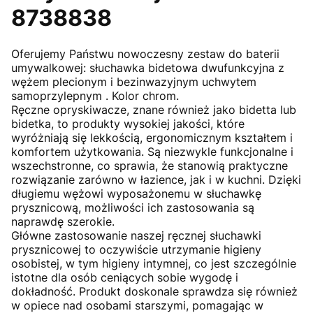
8738838
Oferujemy Państwu nowoczesny zestaw do baterii
umywalkowej: słuchawka bidetowa dwufunkcyjna z
wężem plecionym i bezinwazyjnym uchwytem
samoprzylepnym . Kolor chrom.
Ręczne opryskiwacze, znane również jako bidetta lub
bidetka, to produkty wysokiej jakości, które
wyróżniają się lekkością, ergonomicznym kształtem i
komfortem użytkowania. Są niezwykle funkcjonalne i
wszechstronne, co sprawia, że stanowią praktyczne
rozwiązanie zarówno w łazience, jak i w kuchni. Dzięki
długiemu wężowi wyposażonemu w słuchawkę
prysznicową, możliwości ich zastosowania są
naprawdę szerokie.
Główne zastosowanie naszej ręcznej słuchawki
prysznicowej to oczywiście utrzymanie higieny
osobistej, w tym higieny intymnej, co jest szczególnie
istotne dla osób ceniących sobie wygodę i
dokładność. Produkt doskonale sprawdza się również
w opiece nad osobami starszymi, pomagając w