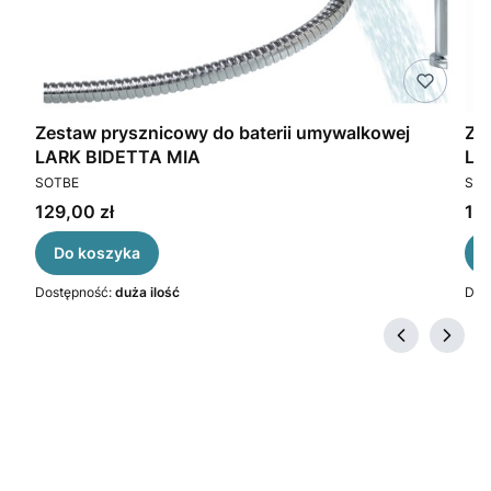
Zestaw prysznicowy do baterii umywalkowej
Zestaw prysznico
LARK BIDETTA MIA
LA
PRODUCENT
PR
SOTBE
SOT
Cena
Ce
129,00 zł
129
Do koszyka
Dostępność:
duża ilość
Dos