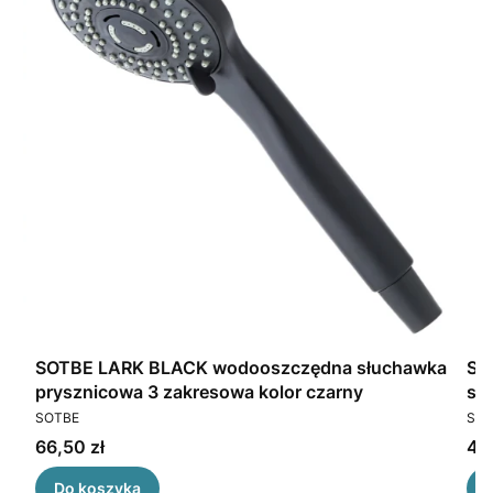
SOTBE LARK BLACK wodooszczędna słuchawka
SOTB
prysznicowa 3 zakresowa kolor czarny
sł
PRODUCENT
PR
SOTBE
SOT
Cena
Ce
66,50 zł
46,
Do koszyka