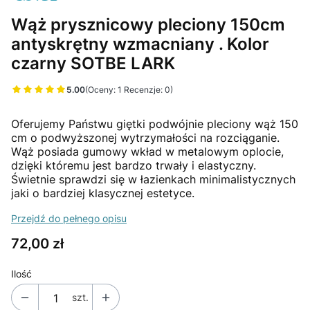
Wąż prysznicowy pleciony 150cm
antyskrętny wzmacniany . Kolor
czarny SOTBE LARK
5.00
(Oceny: 1 Recenzje: 0)
Przejdź do sekcji Opinie
Oferujemy Państwu giętki podwójnie pleciony wąż 150
cm o podwyższonej wytrzymałości na rozciąganie.
Wąż posiada gumowy wkład w metalowym oplocie,
dzięki któremu jest bardzo trwały i elastyczny.
Świetnie sprawdzi się w łazienkach minimalistycznych
jaki o bardziej klasycznej estetyce.
Przejdź do pełnego opisu
Cena
72,00 zł
Ilość
szt.