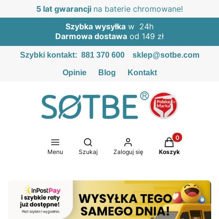
5 lat gwarancji
na baterie chromowane!
Szybka wysyłka
w 24h
Darmowa dostawa
od 149 zł
Szybki kontakt:
881 370 600
sklep@sotbe.com
Opinie
Blog
Kontakt
Produkty w kosz
Otwórz wyszukiwarkę
Menu
Szukaj
Zaloguj się
Koszyk