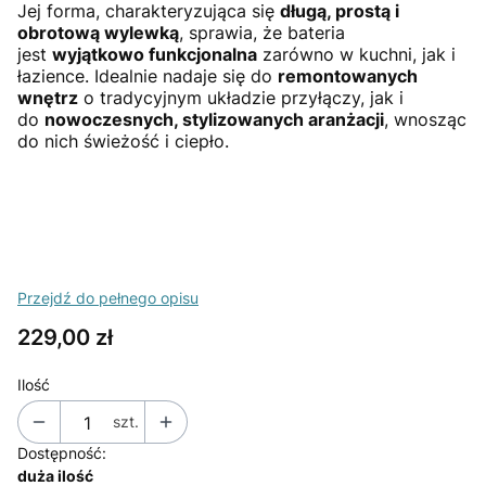
Jej forma, charakteryzująca się
długą, prostą i
obrotową wylewką
, sprawia, że bateria
jest
wyjątkowo funkcjonalna
zarówno w kuchni, jak i
łazience. Idealnie nadaje się do
remontowanych
wnętrz
o tradycyjnym układzie przyłączy, jak i
do
nowoczesnych, stylizowanych aranżacji
, wnosząc
do nich świeżość i ciepło.
Przejdź do pełnego opisu
Cena
229,00 zł
Ilość
szt.
Dostępność:
duża ilość