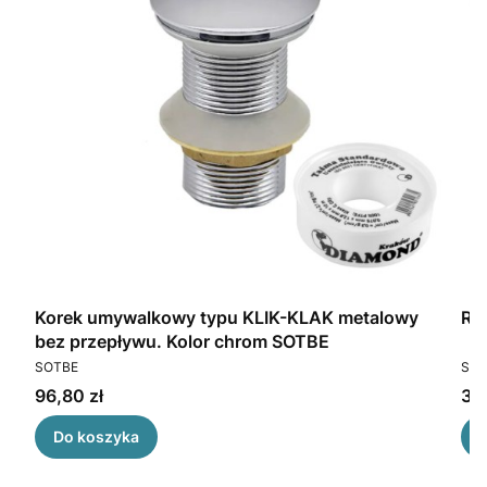
Korek umywalkowy typu KLIK-KLAK metalowy
Ro
bez przepływu. Kolor chrom SOTBE
PRODUCENT
PR
SOTBE
SOT
Cena
Ce
96,80 zł
32,
Do koszyka