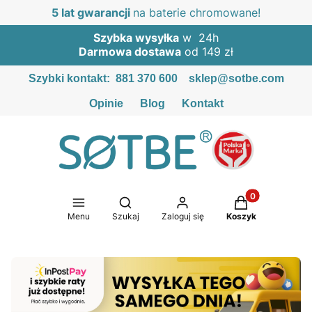
5 lat gwarancji
na baterie chromowane!
Szybka wysyłka
w 24h
Darmowa dostawa
od 149 zł
Szybki kontakt:
881 370 600
sklep@sotbe.com
Opinie
Blog
Kontakt
Produkty w kosz
Otwórz wyszukiwarkę
Menu
Szukaj
Zaloguj się
Koszyk