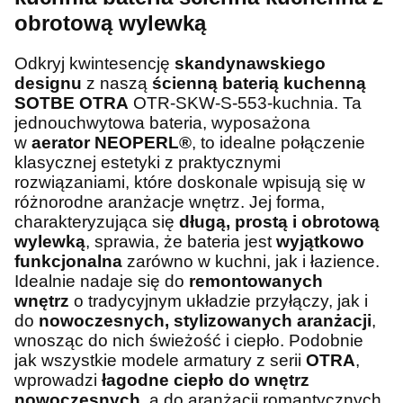
obrotową wylewką
Odkryj kwintesencję
skandynawskiego
designu
z naszą
ścienną baterią kuchenną
SOTBE OTRA
OTR-SKW-S-553-kuchnia. Ta
jednouchwytowa bateria, wyposażona
w
aerator NEOPERL®
, to idealne połączenie
klasycznej estetyki z praktycznymi
rozwiązaniami, które doskonale wpisują się w
różnorodne aranżacje wnętrz. Jej forma,
charakteryzująca się
długą, prostą i obrotową
wylewką
, sprawia, że bateria jest
wyjątkowo
funkcjonalna
zarówno w kuchni, jak i łazience.
Idealnie nadaje się do
remontowanych
wnętrz
o tradycyjnym układzie przyłączy, jak i
do
nowoczesnych, stylizowanych aranżacji
,
wnosząc do nich świeżość i ciepło. Podobnie
jak wszystkie modele armatury z serii
OTRA
,
wprowadzi
łagodne ciepło do wnętrz
nowoczesnych
, a do aranżacji romantycznych