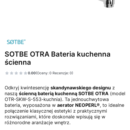
SOTBE OTRA Bateria kuchenna
ścienna
0.00
(Oceny: 0 Recenzje: 0)
Przejdź do sekcji Opinie
Odkryj kwintesencję
skandynawskiego designu
z
naszą
ścienną baterią kuchenną SOTBE OTRA
(model
OTR-SKW-S-553-kuchnia). Ta jednouchwytowa
bateria, wyposażona w
aerator NEOPERL®
, to idealne
połączenie klasycznej estetyki z praktycznymi
rozwiązaniami, które doskonale wpisują się w
różnorodne aranżacje wnętrz.