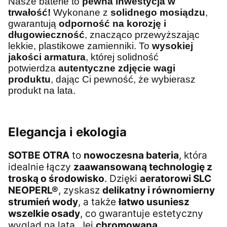
Nasze baterie to
pewna inwestycja w
trwałość!
Wykonane z
solidnego mosiądzu
,
gwarantują
odporność na korozję i
długowieczność
, znacząco przewyższając
lekkie, plastikowe zamienniki. To
wysokiej
jakości armatura
, której solidność
potwierdza
autentyczne zdjęcie wagi
produktu
, dając Ci pewność, że wybierasz
produkt na lata.
Elegancja i ekologia
SOTBE OTRA
to
nowoczesna bateria
, która
idealnie łączy
zaawansowaną technologię z
troską o środowisko
. Dzięki
aeratorowi SLC
NEOPERL®
, zyskasz
delikatny i równomierny
strumień wody
, a także
łatwo usuniesz
wszelkie osady
, co gwarantuje estetyczny
wygląd na lata. Jej
chromowana