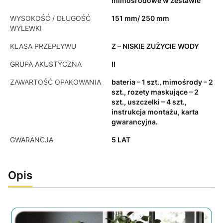
mimośrodowe w zestawie
WYSOKOŚĆ / DŁUGOŚĆ
151 mm/ 250 mm
WYLEWKI
KLASA PRZEPŁYWU
Z – NISKIE ZUŻYCIE WODY
GRUPA AKUSTYCZNA
II
ZAWARTOŚĆ OPAKOWANIA
bateria – 1 szt., mimośrody – 2
szt., rozety maskujące – 2
szt., uszczelki – 4 szt.,
instrukcja montażu, karta
gwarancyjna.
GWARANCJA
5 LAT
Opis