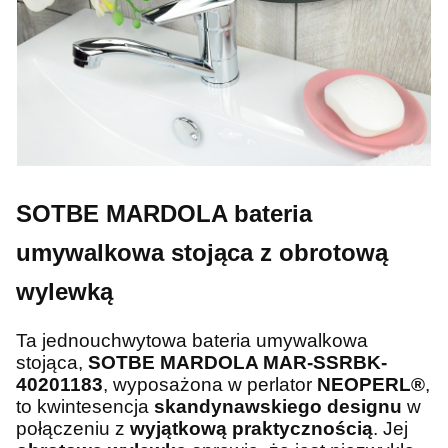
SOTBE MARDOLA bateria
umywalkowa stojąca z obrotową
wylewką
Ta jednouchwytowa bateria umywalkowa
stojąca,
SOTBE MARDOLA MAR-SSRBK-
40201183
, wyposażona w perlator
NEOPERL®
,
to kwintesencja
skandynawskiego designu
w
połączeniu z
wyjątkową praktycznością
. Jej