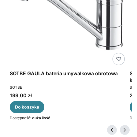
SO
SOTBE GAULA bateria umywalkowa obrotowa
ko
PR
PRODUCENT
SOT
SOTBE
Ce
Cena
20
199,00 zł
Do koszyka
Dos
Dostępność:
duża ilość