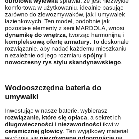
obrotowa wylewka
sprawia, że jest niezwykle
komfortowa w użytkowaniu, idealnie pasując
zarówno do zlewozmywaków, jak i umywalek
łazienkowych. Ten model, podobnie jak
pozostałe elementy z serii MARDOLA, wnosi
dynamikę do wnętrza
, tworząc harmonijną i
kompleksową ofertę armatury
. To doskonałe
rozwiązanie, aby nadać każdemu mieszkaniu
niezależnie od jego rozmiaru
spójny i
nowoczesny rys stylu skandynawskiego
.
Wodooszczędna bateria do
umywalki
Inwestując w nasze baterie, wybierasz
rozwiązanie, które się opłaca
, a sekret ich
długowieczności i niezawodności
tkwi w
ceramicznej głowicy
. Ten wyjątkowy materiał
wyróżnia się
niezrównaną odpornością
na