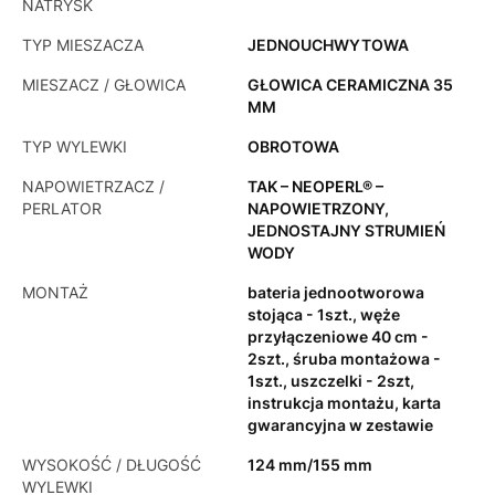
NATRYSK
TYP MIESZACZA
JEDNOUCHWYTOWA
MIESZACZ / GŁOWICA
GŁOWICA CERAMICZNA 35
MM
TYP WYLEWKI
OBROTOWA
NAPOWIETRZACZ /
TAK – NEOPERL® –
PERLATOR
NAPOWIETRZONY,
JEDNOSTAJNY STRUMIEŃ
WODY
MONTAŻ
bateria jednootworowa
stojąca - 1szt., węże
przyłączeniowe 40 cm -
2szt., śruba montażowa -
1szt., uszczelki - 2szt,
instrukcja montażu, karta
gwarancyjna w zestawie
WYSOKOŚĆ / DŁUGOŚĆ
124 mm/155 mm
WYLEWKI