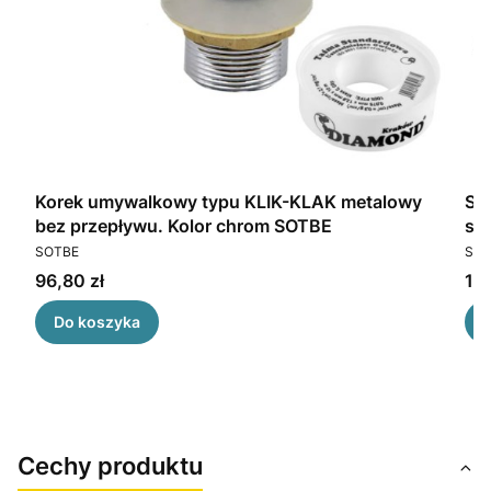
wa
Korek umywalkowy typu KLIK-KLAK metalowy
SO
bez przepływu. Kolor chrom SOTBE
słuc
PRODUCENT
PR
SOTBE
SOT
Cena
Ce
96,80 zł
156
Do koszyka
Cechy produktu