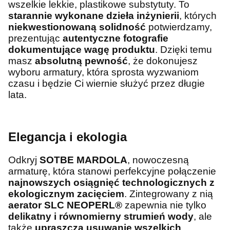
wszelkie lekkie, plastikowe substytuty. To
starannie wykonane dzieła inżynierii
, których
niekwestionowaną solidność
potwierdzamy,
prezentując
autentyczne fotografie
dokumentujące wagę produktu
. Dzięki temu
masz
absolutną pewność
, że dokonujesz
wyboru armatury, która sprosta wyzwaniom
czasu i będzie Ci wiernie służyć przez długie
lata.
Elegancja i ekologia
Odkryj
SOTBE MARDOLA
, nowoczesną
armaturę, która stanowi perfekcyjne połączenie
najnowszych osiągnięć technologicznych z
ekologicznym zacięciem
. Zintegrowany z nią
aerator SLC NEOPERL®
zapewnia nie tylko
delikatny i równomierny strumień wody
, ale
także
upraszcza usuwanie wszelkich