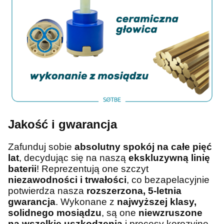
Jakość i gwarancja
Zafunduj sobie
absolutny spokój na całe pięć
lat
, decydując się na naszą
ekskluzywną linię
baterii
! Reprezentują one szczyt
niezawodności i trwałości
, co bezapelacyjnie
potwierdza nasza
rozszerzona, 5-letnia
gwarancja
. Wykonane z
najwyższej klasy,
solidnego mosiądzu
, są one
niewzruszone
na wszelkie uszkodzenia
i procesy korozyjne,