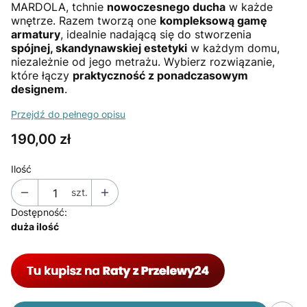
MARDOLA, tchnie
nowoczesnego ducha
w każde
wnętrze. Razem tworzą one
kompleksową gamę
armatury
, idealnie nadającą się do stworzenia
spójnej, skandynawskiej estetyki
w każdym domu,
niezależnie od jego metrażu. Wybierz rozwiązanie,
które łączy
praktyczność z ponadczasowym
designem
.
Przejdź do pełnego opisu
Cena
190,00 zł
Ilość
szt.
Dostępność:
duża ilość