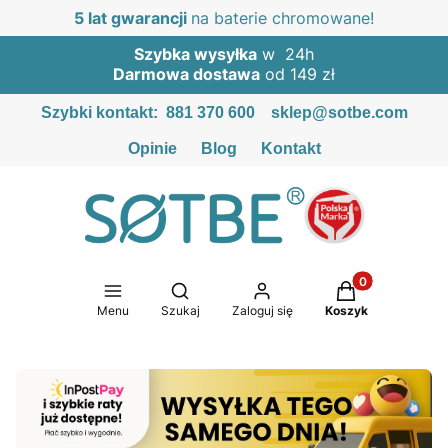
5 lat gwarancji
na baterie chromowane!
Szybka wysyłka
w 24h
Darmowa dostawa
od 149 zł
Szybki kontakt:
881 370 600
sklep@sotbe.com
Opinie
Blog
Kontakt
Produkty w kosz
Otwórz wyszukiwarkę
Menu
Szukaj
Zaloguj się
Koszyk