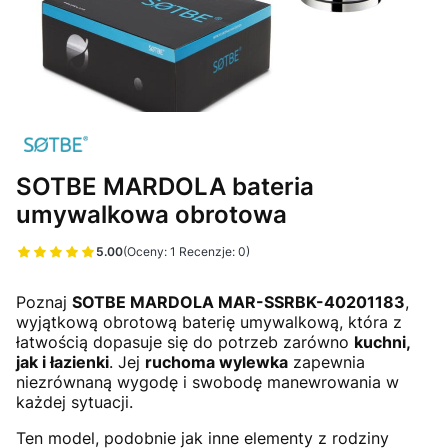
SOTBE MARDOLA bateria
umywalkowa obrotowa
5.00
(Oceny: 1 Recenzje: 0)
Przejdź do sekcji Opinie
Poznaj
SOTBE MARDOLA MAR-SSRBK-40201183
,
wyjątkową obrotową baterię umywalkową, która z
łatwością dopasuje się do potrzeb zarówno
kuchni,
jak i łazienki
. Jej
ruchoma wylewka
zapewnia
niezrównaną wygodę i swobodę manewrowania w
każdej sytuacji.
Ten model, podobnie jak inne elementy z rodziny