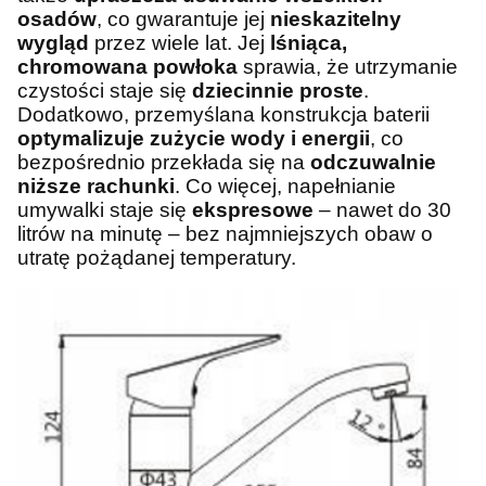
osadów
, co gwarantuje jej
nieskazitelny
wygląd
przez wiele lat. Jej
lśniąca,
chromowana powłoka
sprawia, że utrzymanie
czystości staje się
dziecinnie proste
.
Dodatkowo, przemyślana konstrukcja baterii
optymalizuje zużycie wody i energii
, co
bezpośrednio przekłada się na
odczuwalnie
niższe rachunki
. Co więcej, napełnianie
umywalki staje się
ekspresowe
– nawet do 30
litrów na minutę – bez najmniejszych obaw o
utratę pożądanej temperatury.