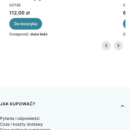
PRODUCENT
PR
Kolor chrom
SOTBE
SOT
Cena
Ce
112,00 zł
69,
Do koszyka
Dostępność:
duża ilość
Dos
JAK KUPOWAĆ?
Pytania i odpowiedzi
Czas i koszty dostawy
Czas realizacji zamówienia