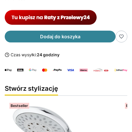
Dodaj do koszyka
Czas wysyłki:
24 godziny
Stwórz stylizację
Bestseller
Bes