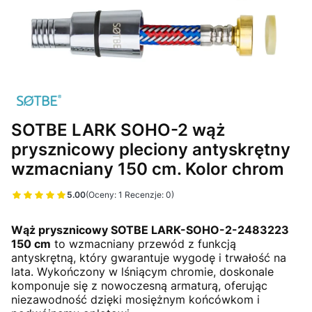
SOTBE LARK SOHO-2 wąż
prysznicowy pleciony antyskrętny
wzmacniany 150 cm. Kolor chrom
5.00
(Oceny: 1 Recenzje: 0)
Przejdź do sekcji Opinie
Wąż prysznicowy SOTBE LARK-SOHO-2-2483223
150 cm
to wzmacniany przewód z funkcją
antyskrętną, który gwarantuje wygodę i trwałość na
lata. Wykończony w lśniącym chromie, doskonale
komponuje się z nowoczesną armaturą, oferując
niezawodność dzięki mosiężnym końcówkom i