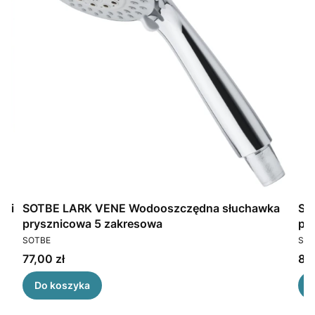
SOTBE LARK VENE Wodooszczędna słuchawka
SO
prysznicowa 5 zakresowa
pr
PRODUCENT
PR
SOTBE
SOT
Cena
Ce
77,00 zł
85,
Do koszyka