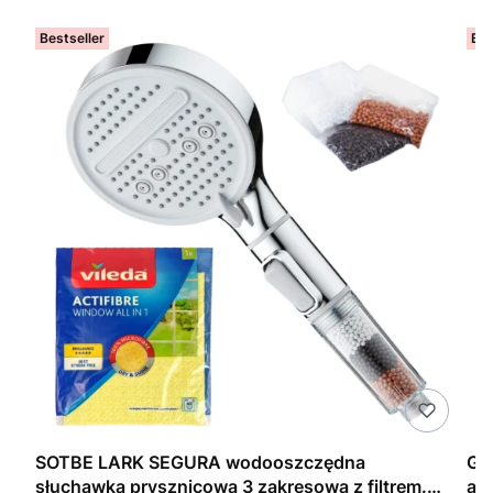
Bestseller
Bes
TBE
SOTBE LARK SEGURA wodooszczędna
Gł
słuchawka prysznicowa 3 zakresowa z filtrem.
an