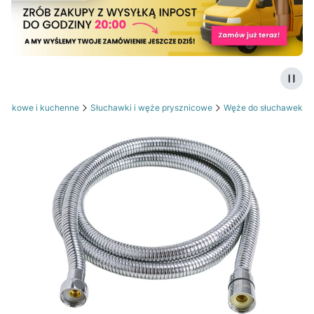
Zatrz
zienkowe i kuchenne
Słuchawki i węże prysznicowe
Węże do słuchawek