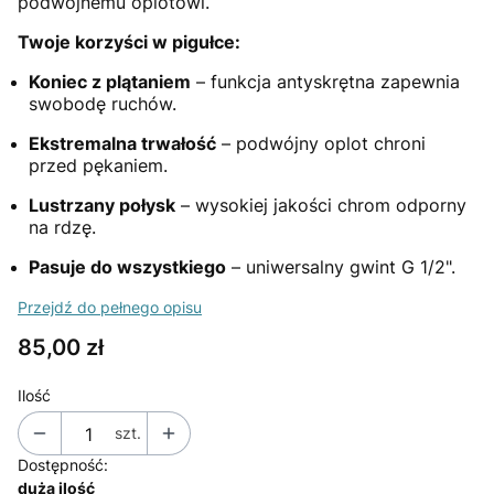
podwójnemu oplotowi.
Twoje korzyści w pigułce:
Koniec z plątaniem
– funkcja antyskrętna zapewnia
swobodę ruchów.
Ekstremalna trwałość
– podwójny oplot chroni
przed pękaniem.
Lustrzany połysk
– wysokiej jakości chrom odporny
na rdzę.
Pasuje do wszystkiego
– uniwersalny gwint G 1/2".
Przejdź do pełnego opisu
Cena
85,00 zł
Ilość
szt.
Dostępność:
duża ilość