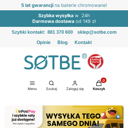
5 lat gwarancji
na baterie chromowane!
Szybka wysyłka
w 24h
Darmowa dostawa
od 149 zł
Szybki kontakt:
881 370 600
sklep@sotbe.com
Opinie
Blog
Kontakt
Produkty w kosz
Otwórz wyszukiwarkę
Menu
Szukaj
Zaloguj się
Koszyk