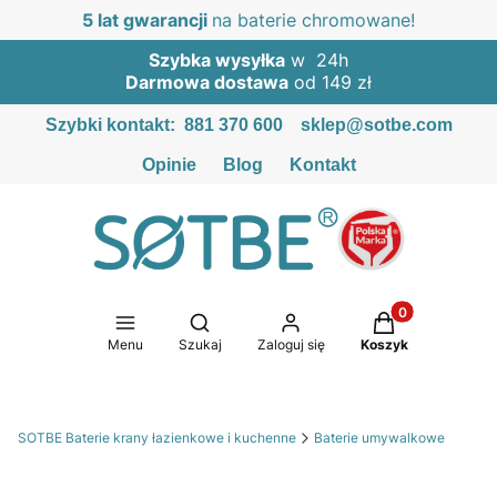
5 lat gwarancji
na baterie chromowane!
Szybka wysyłka
w 24h
Darmowa dostawa
od 149 zł
Szybki kontakt:
881 370 600
sklep@sotbe.com
Opinie
Blog
Kontakt
Produkty w kosz
Otwórz wyszukiwarkę
Menu
Szukaj
Zaloguj się
Koszyk
SOTBE Baterie krany łazienkowe i kuchenne
Baterie umywalkowe