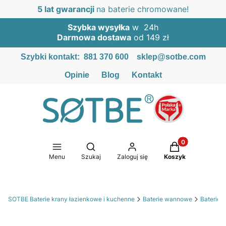
5 lat gwarancji
na baterie chromowane!
Szybka wysyłka
w 24h
Darmowa dostawa
od 149 zł
Szybki kontakt:
881 370 600
sklep@sotbe.com
Opinie
Blog
Kontakt
Produkty w kosz
Otwórz wyszukiwarkę
Menu
Szukaj
Zaloguj się
Koszyk
SOTBE Baterie krany łazienkowe i kuchenne
Baterie wannowe