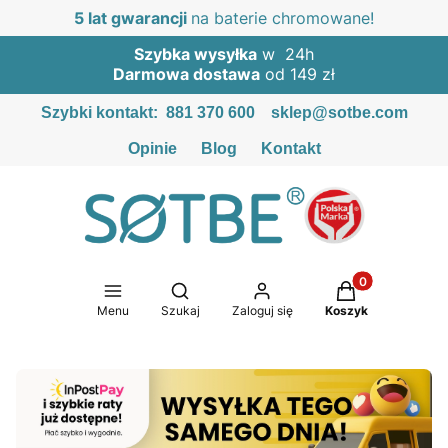
5 lat gwarancji
na baterie chromowane!
Szybka wysyłka
w 24h
Darmowa dostawa
od 149 zł
Szybki kontakt:
881 370 600
sklep@sotbe.com
Opinie
Blog
Kontakt
Produkty w kosz
Otwórz wyszukiwarkę
Menu
Szukaj
Zaloguj się
Koszyk