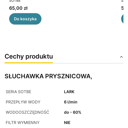
SOTBE
SOT
Cena
Ce
65,00 zł
50
Do koszyka
Cechy produktu
SŁUCHAWKA PRYSZNICOWA,
SERIA SOTBE
LARK
PRZEPŁYW WODY
6 l/min
WODOOSZCZĘDNOŚĆ
do - 60%
FILTR WYMIENNY
NIE