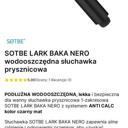
SOTBE LARK BAKA NERO
wodooszczędna słuchawka
prysznicowa
5.00
(Oceny: 1 Recenzje: 0)
Przejdź do sekcji Opinie
PODŁUŻNA WODOOSZCZĘDNA, lekka
i bezpieczna
dla wanny słuchawka prysznicowa 1-zakresowa
SOTBE LARK BAKA NERO z systemem
ANTI CALC
kolor czarny mat
Słuchawka SOTBE LARK BAKA NERO zapewnia silne
ciśnienie i odpowiedni przepływ, aby uzyskać