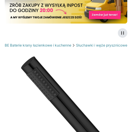
Zatrz
OTBE Baterie krany łazienkowe i kuchenne
Słuchawki i węże prysznicowe