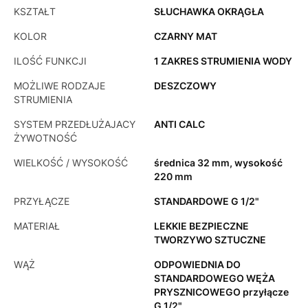
KSZTAŁT
SŁUCHAWKA OKRĄGŁA
KOLOR
CZARNY MAT
ILOŚĆ FUNKCJI
1 ZAKRES STRUMIENIA WODY
MOŻLIWE RODZAJE
DESZCZOWY
STRUMIENIA
SYSTEM PRZEDŁUŻAJACY
ANTI CALC
ŻYWOTNOŚĆ
WIELKOŚĆ / WYSOKOŚĆ
średnica 32 mm, wysokość
220 mm
PRZYŁĄCZE
STANDARDOWE G 1/2"
MATERIAŁ
LEKKIE BEZPIECZNE
TWORZYWO SZTUCZNE
WĄŻ
ODPOWIEDNIA DO
STANDARDOWEGO WĘŻA
PRYSZNICOWEGO przyłącze
G 1/2"