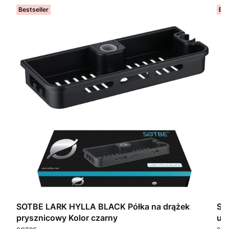
Bestseller
Bes
SOTBE LARK HYLLA BLACK Półka na drążek
SOTBE LA
prysznicowy Kolor czarny
uc
PRODUCENT
PR