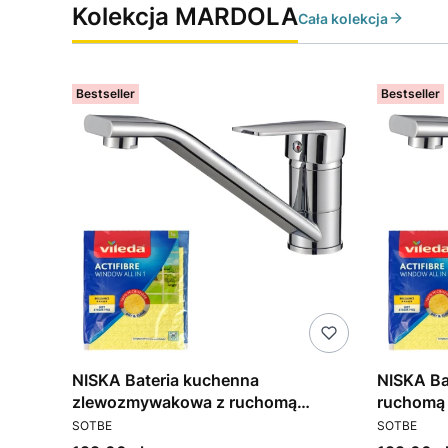
Kolekcja MARDOLA
Cała kolekcja
Bestseller
Bestseller
NISKA Bateria kuchenna
NISKA Ba
zlewozmywakowa z ruchomą
ruchomą
PRODUCENT
PRODUCEN
wylewką SOTBE MARDOLA
SOTBE
SOTBE