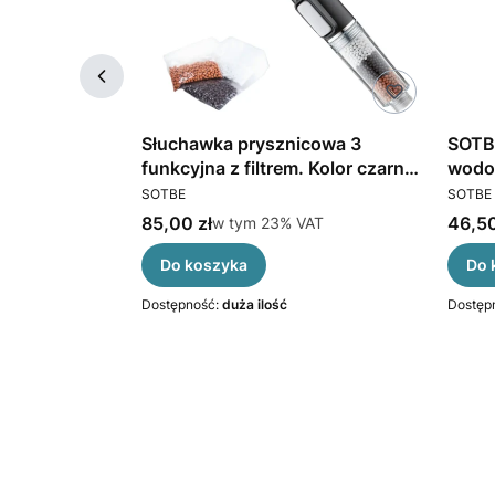
E
Słuchawka prysznicowa 3
SOTB
uchawka
funkcyjna z filtrem. Kolor czarny.
wodo
PRODUCENT
PRODU
SOTBE LARK NERA
prys
SOTBE
SOTBE
kcyjna
Cena brutto
Cena 
AT
85,00 zł
w tym %s VAT
46,50
VAT
w tym
23%
VAT
Do koszyka
Do 
Dostępność:
duża ilość
Dostęp