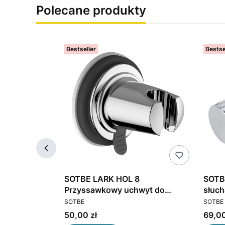
Polecane produkty
Bestseller
Bestse
PTER
SOTBE LARK HOL 8
SOTB
RĘCZNY
Przyssawkowy uchwyt do
słuc
PRODUCENT
PRODU
AJĄCY
słuchawki prysznicowej kolor
prys
SOTBE
SOTBE
i węża
chrom
Cena
Cena
50,00 zł
69,00