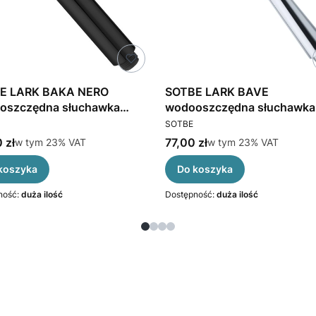
E LARK BAKA NERO
SOTBE LARK BAVE
oszczędna słuchawka
wodooszczędna słuchawka
CENT
PRODUCENT
znicowa
prysznicowa 3 zakresowa
SOTBE
brutto
Cena brutto
 zł
w tym %s VAT
77,00 zł
w tym %s VAT
w tym
23%
VAT
w tym
23%
VAT
koszyka
Do koszyka
ność:
duża ilość
Dostępność:
duża ilość