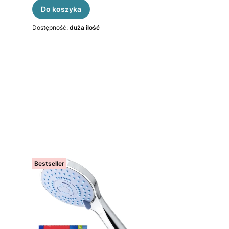
Do koszyka
Do koszyka
Dostępność:
duża ilość
Dostępność:
duża 
Bestseller
Bestseller