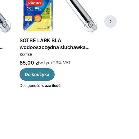
SOTBE LARK BLA
SOTBE LARK 
wodooszczędna słuchawka
wodooszczęd
PRODUCENT
PRODUCENT
prysznicowa 5 zakresowa
prysznicowa 
SOTBE
SOTBE
czarny
Cena brutto
Cena brutto
85,00 zł
w tym %s VAT
66,50 zł
w tym 
w tym
23%
VAT
w tym
Do koszyka
Do koszyka
Dostępność:
duża ilość
Dostępność:
duża 