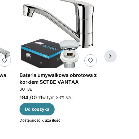
owa
Bateria umywalkowa obrotowa z
SOTBE NEA b
korkiem SOTBE VANTAA
ścienna z dłu
PRODUCENT
PRODUCENT
owy
SOTBE
SOTBE
Cena brutto
Cena brutto
194,00 zł
w tym %s VAT
360,00 zł
w ty
w tym
23%
VAT
w t
Do koszyka
Do koszyka
Dostępność:
duża ilość
Dostępność:
duża 