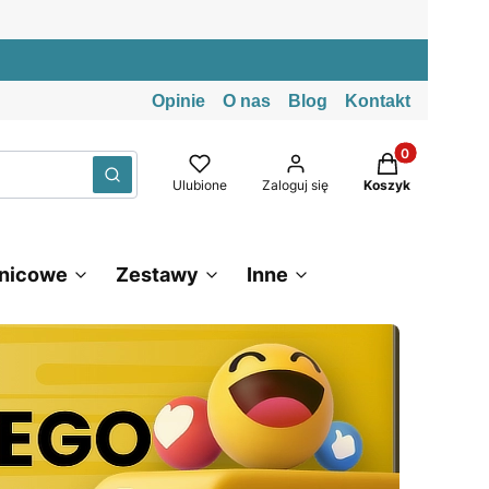
Opinie
O nas
Blog
Kontakt
Produkty w kos
Wyczyść
Szukaj
Ulubione
Zaloguj się
Koszyk
znicowe
Zestawy
Inne