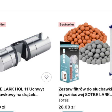
ller
Bestseller
E LARK HOL 11 Uchwyt
Zestaw filtrów do słuchawki
hawkowy na drążek
prysznicowej SOTBE LARK
CENT
PRODUCENT
znicowy
DUERO. Filtr bawełniany i
SOTBE
kulkowy oczyszczający wo
Cena
 zł
28,00 zł
Wkłady wymienne