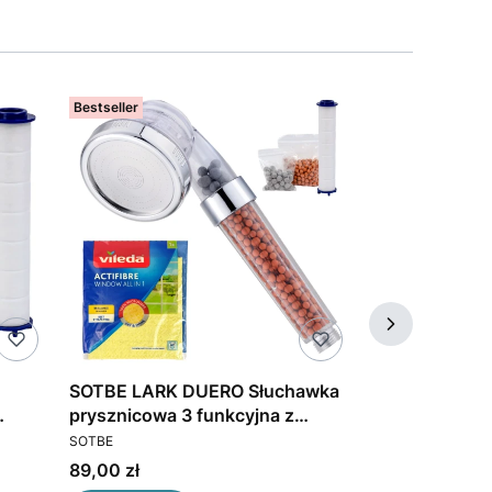
Bestseller
Bestseller
SOTBE LARK DUERO Słuchawka
SOTBE LARK 
prysznicowa 3 funkcyjna z
wodooszczęd
PRODUCENT
PRODUCENT
filtrem.
prysznicowa 
SOTBE
SOTBE
dę.
Cena
Cena
89,00 zł
85,00 zł