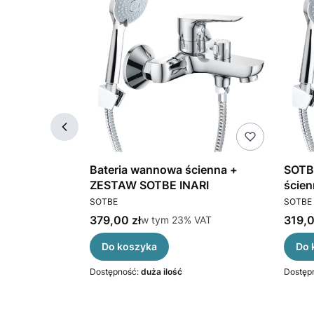
ria wannowa
Bateria wannowa ścienna +
SOTB
lewką
ZESTAW SOTBE INARI
ście
PRODUCENT
PRODU
SOTBE
SOTBE
Cena brutto
Cena 
VAT
379,00 zł
w tym %s VAT
319,0
VAT
w tym
23%
VAT
Do koszyka
Do 
Dostępność:
duża ilość
Dostęp