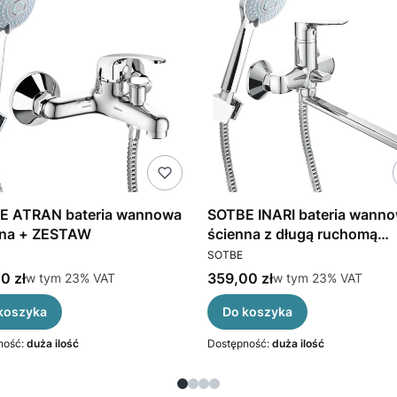
E ATRAN bateria wannowa
SOTBE INARI bateria wann
nna + ZESTAW
ścienna z długą ruchomą
CENT
PRODUCENT
wylewką przełącznik obrot
SOTBE
ceramiczny
brutto
Cena brutto
0 zł
w tym %s VAT
359,00 zł
w tym %s VAT
w tym
23%
VAT
w tym
23%
VAT
koszyka
Do koszyka
ność:
duża ilość
Dostępność:
duża ilość