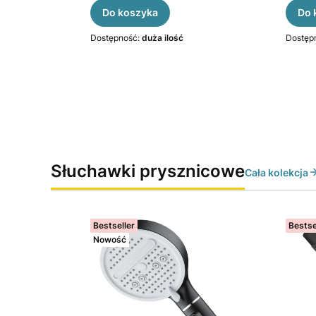
Do koszyka
Do 
Dostępność:
duża ilość
Dostęp
Słuchawki prysznicowe
Cała kolekcja
Bestseller
Bestse
Nowość