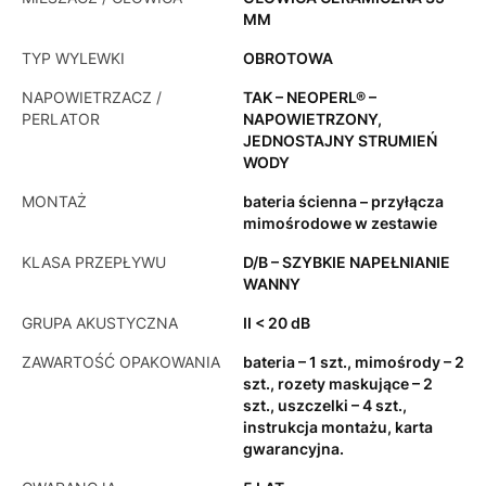
MM
TYP WYLEWKI
OBROTOWA
NAPOWIETRZACZ /
TAK – NEOPERL® –
PERLATOR
NAPOWIETRZONY,
JEDNOSTAJNY STRUMIEŃ
WODY
MONTAŻ
bateria ścienna – przyłącza
mimośrodowe w zestawie
KLASA PRZEPŁYWU
D/B – SZYBKIE NAPEŁNIANIE
WANNY
GRUPA AKUSTYCZNA
II < 20 dB
ZAWARTOŚĆ OPAKOWANIA
bateria – 1 szt., mimośrody – 2
szt., rozety maskujące – 2
szt., uszczelki – 4 szt.,
instrukcja montażu, karta
gwarancyjna.