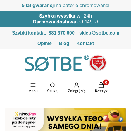
5 lat gwarancji
na baterie chromowane!
Szybka wysyłka
w 24h
Darmowa dostawa
od 149 zł
Szybki kontakt:
881 370 600
sklep@sotbe.com
Opinie
Blog
Kontakt
Produkty w kosz
Otwórz wyszukiwarkę
Menu
Szukaj
Zaloguj się
Koszyk