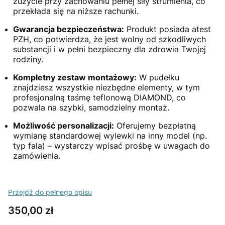
zużycie przy zachowaniu pełnej siły strumienia, co
przekłada się na niższe rachunki.
Gwarancja bezpieczeństwa:
Produkt posiada atest
PZH, co potwierdza, że jest wolny od szkodliwych
substancji i w pełni bezpieczny dla zdrowia Twojej
rodziny.
Kompletny zestaw montażowy:
W pudełku
znajdziesz wszystkie niezbędne elementy, w tym
profesjonalną taśmę teflonową DIAMOND, co
pozwala na szybki, samodzielny montaż.
Możliwość personalizacji:
Oferujemy bezpłatną
wymianę standardowej wylewki na inny model (np.
typ fala) – wystarczy wpisać prośbę w uwagach do
zamówienia.
Przejdź do pełnego opisu
Cena
350,00 zł