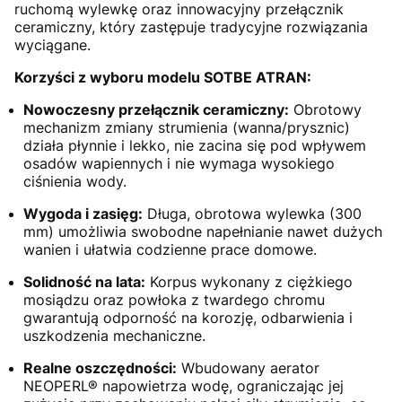
ruchomą wylewkę oraz innowacyjny przełącznik
ceramiczny, który zastępuje tradycyjne rozwiązania
wyciągane.
Korzyści z wyboru modelu SOTBE ATRAN:
Nowoczesny przełącznik ceramiczny:
Obrotowy
mechanizm zmiany strumienia (wanna/prysznic)
działa płynnie i lekko, nie zacina się pod wpływem
osadów wapiennych i nie wymaga wysokiego
ciśnienia wody.
Wygoda i zasięg:
Długa, obrotowa wylewka (300
mm) umożliwia swobodne napełnianie nawet dużych
wanien i ułatwia codzienne prace domowe.
Solidność na lata:
Korpus wykonany z ciężkiego
mosiądzu oraz powłoka z twardego chromu
gwarantują odporność na korozję, odbarwienia i
uszkodzenia mechaniczne.
Realne oszczędności:
Wbudowany aerator
NEOPERL® napowietrza wodę, ograniczając jej