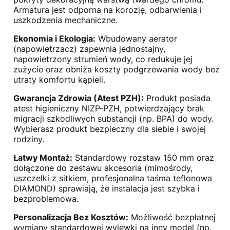
Armatura jest odporna na korozję, odbarwienia i
uszkodzenia mechaniczne.
Ekonomia i Ekologia:
Wbudowany aerator
(napowietrzacz) zapewnia jednostajny,
napowietrzony strumień wody, co redukuje jej
zużycie oraz obniża koszty podgrzewania wody bez
utraty komfortu kąpieli.
Gwarancja Zdrowia (Atest PZH):
Produkt posiada
atest higieniczny NIZP-PZH, potwierdzający brak
migracji szkodliwych substancji (np. BPA) do wody.
Wybierasz produkt bezpieczny dla siebie i swojej
rodziny.
Łatwy Montaż:
Standardowy rozstaw 150 mm oraz
dołączone do zestawu akcesoria (mimośrody,
uszczelki z sitkiem, profesjonalna taśma teflonowa
DIAMOND) sprawiają, że instalacja jest szybka i
bezproblemowa.
Personalizacja Bez Kosztów:
Możliwość bezpłatnej
wymiany standardowej wylewki na inny model (np.