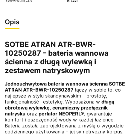
GWARANCJA
5 LAT
Opis
SOTBE ATRAN ATR-BWR-
10250287 – bateria wannowa
ścienna z długą wylewką i
zestawem natryskowym
Jednouchwytowa bateria wannowa ścienna SOTBE
ATRAN ATR-BWR-10250287
łączy w sobie to, co
najlepsze w stylu skandynawskim – prostotę,
funkcjonalność i estetykę. Wyposażona w
długą
obrotową wylewkę
,
ceramiczny przełącznik
natrysku
oraz
perlator NEOPERL®
, gwarantuje
komfort i oszczędność wody w każdej łazience.
Bateria została zaprojektowana z myślą o wygodzie
codziennego użytkowania – jej symetryczny korpus,