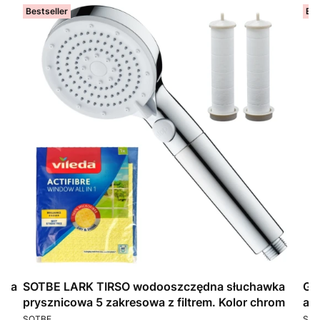
Bestseller
Bes
 na
SOTBE LARK TIRSO wodooszczędna słuchawka
Gł
prysznicowa 5 zakresowa z filtrem. Kolor chrom
an
PRODUCENT
PR
SOTBE
SOT