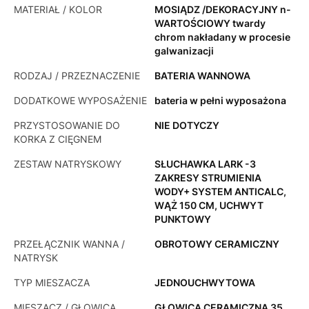
MATERIAŁ / KOLOR
MOSIĄDZ /DEKORACYJNY n-
WARTOŚCIOWY twardy
chrom nakładany w procesie
galwanizacji
RODZAJ / PRZEZNACZENIE
BATERIA WANNOWA
DODATKOWE WYPOSAŻENIE
bateria w pełni wyposażona
PRZYSTOSOWANIE DO
NIE DOTYCZY
KORKA Z CIĘGNEM
ZESTAW NATRYSKOWY
SŁUCHAWKA LARK -3
ZAKRESY STRUMIENIA
WODY+ SYSTEM ANTICALC,
WĄŻ 150 CM, UCHWYT
PUNKTOWY
PRZEŁĄCZNIK WANNA /
OBROTOWY CERAMICZNY
NATRYSK
TYP MIESZACZA
JEDNOUCHWYTOWA
MIESZACZ / GŁOWICA
GŁOWICA CERAMICZNA 35