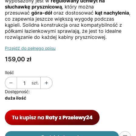
wyposażony jest w
regulowany uchwyt na
słuchawkę prysznicową
, który można
przesuwać
góra-dół
oraz dostosować
kąt nachylenia
,
co zapewnia jeszcze większą wygodę podczas
kąpieli. Solidna konstrukcja oraz kompatybilność z
półkami łazienkowymi sprawiają, że jest to idealne
rozwiązanie do każdej kabiny prysznicowej.
Przejdź do pełnego opisu
Cena
159,00 zł
Ilość
szt.
Dostępność:
duża ilość