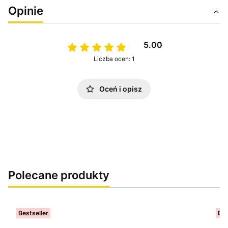
Opinie
5.00
Liczba ocen: 1
Oceń i opisz
Polecane produkty
Bestseller
Bes