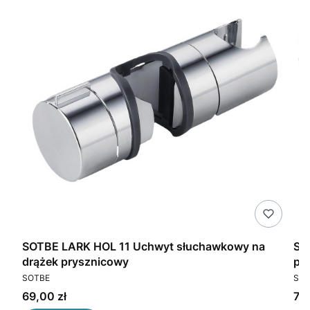
BE
SOTBE LARK HOL 11 Uchwyt słuchawkowy na
SO
drążek prysznicowy
pr
PRODUCENT
PR
SOTBE
SOT
Cena
Ce
69,00 zł
75,