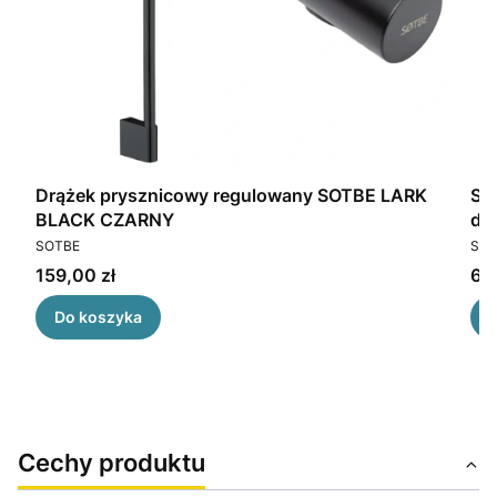
Drążek prysznicowy regulowany SOTBE LARK
SO
BLACK CZARNY
dr
PRODUCENT
PR
SOTBE
SOT
Cena
Ce
159,00 zł
69,
Do koszyka
Cechy produktu