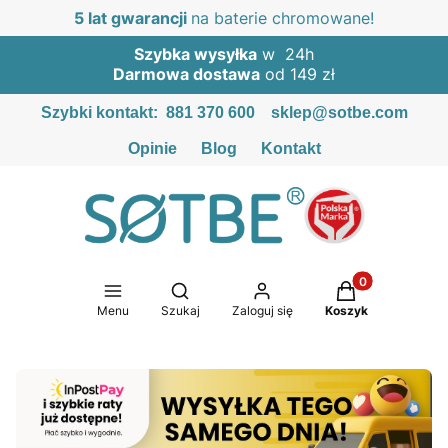
5 lat gwarancji
na baterie chromowane!
Szybka wysyłka
w 24h
Darmowa dostawa
od 149 zł
Szybki kontakt:
881 370 600
sklep@sotbe.com
Opinie
Blog
Kontakt
Produkty w kosz
Otwórz wyszukiwarkę
Menu
Szukaj
Zaloguj się
Koszyk