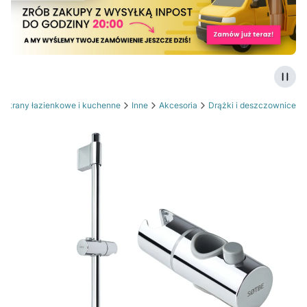
Zatrz
e krany łazienkowe i kuchenne
Inne
Akcesoria
Drążki i deszczownice