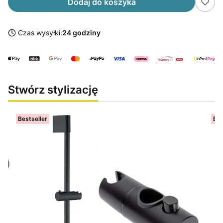
Dodaj do koszyka
Czas wysyłki:
24 godziny
Stwórz stylizację
Bestseller
Bes