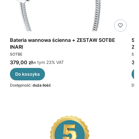
gą
Bateria wannowa ścienna + ZESTAW SOTBE
SO
INARI
ZE
PRODUCENT
PR
SOTBE
SOT
Cena brutto
Cen
379,00 zł
w tym %s VAT
319
w tym
23%
VAT
Do koszyka
Dostępność:
duża ilość
Dos