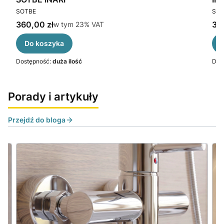
PRODUCENT
PR
SOTBE
SOT
Cena brutto
Cen
360,00 zł
w tym %s VAT
37
w tym
23%
VAT
Do koszyka
Dostępność:
duża ilość
Dos
Porady i artykuły
Przejdź do bloga