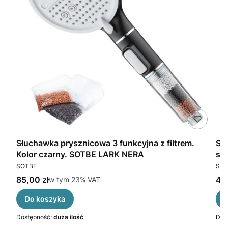
ka
Słuchawka prysznicowa 3 funkcyjna z filtrem.
SOTB
Kolor czarny. SOTBE LARK NERA
sł
PRODUCENT
PR
SOTBE
SOT
Cena brutto
Cen
85,00 zł
w tym %s VAT
46,
w tym
23%
VAT
Do koszyka
Dostępność:
duża ilość
Dos