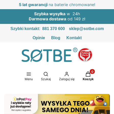
5 lat gwarancji
na baterie chromowane!
Szybka wysyłka
w 24h
Darmowa dostawa
od 149 zł
Szybki kontakt:
881 370 600
sklep@sotbe.com
Opinie
Blog
Kontakt
Produkty w kosz
Otwórz wyszukiwarkę
Menu
Szukaj
Zaloguj się
Koszyk