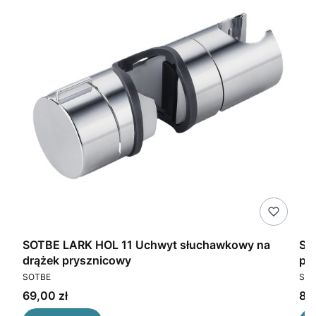
SOTBE LARK HOL 11 Uchwyt słuchawkowy na
SO
drążek prysznicowy
pr
PRODUCENT
PR
SOTBE
SOT
Cena
Ce
69,00 zł
85,