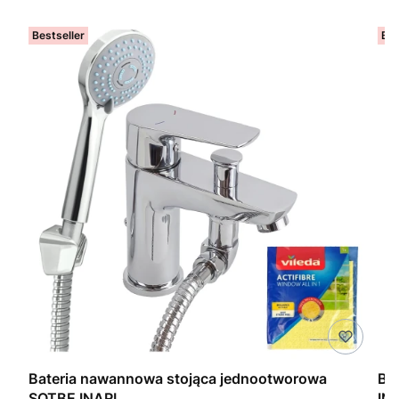
Bestseller
Bes
Bateria nawannowa stojąca jednootworowa
Ba
SOTBE INARI
IN