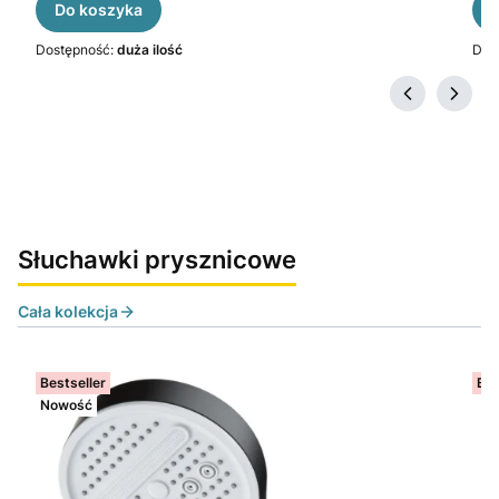
Do koszyka
Dostępność:
duża ilość
Dos
Słuchawki prysznicowe
Cała kolekcja
Bestseller
Bes
Nowość