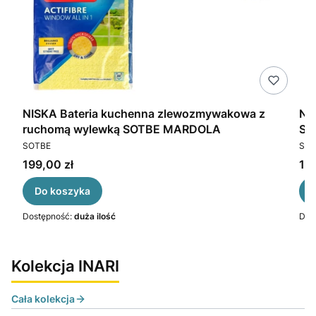
3-
NISKA Bateria kuchenna zlewozmywakowa z
NI
ruchomą wylewką SOTBE MARDOLA
SO
PRODUCENT
PR
SOTBE
SOT
Cena
Ce
199,00 zł
199
Do koszyka
Dostępność:
duża ilość
Dos
Kolekcja INARI
Cała kolekcja