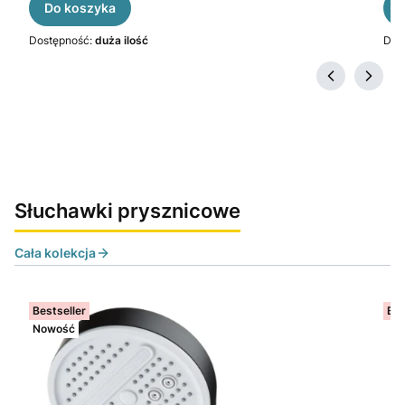
Do koszyka
Dostępność:
duża ilość
Dos
Słuchawki prysznicowe
Cała kolekcja
Bestseller
Bes
Nowość