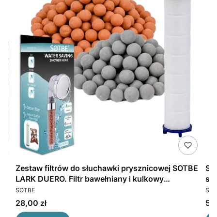
Zestaw filtrów do słuchawki prysznicowej SOTBE
SO
LARK DUERO. Filtr bawełniany i kulkowy
PRODUCENT
PR
oczyszczający wodę. Wkłady wymienne
SOTBE
SOT
Cena
Ce
28,00 zł
50