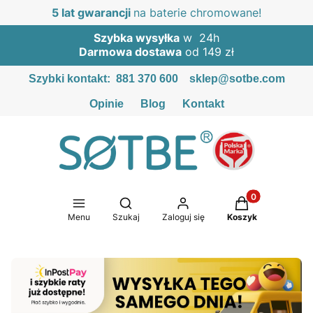
5 lat gwarancji
na baterie chromowane!
Szybka wysyłka
w 24h
Darmowa dostawa
od 149 zł
Szybki kontakt:
881 370 600
sklep@sotbe.com
Opinie
Blog
Kontakt
Produkty w kosz
Otwórz wyszukiwarkę
Menu
Szukaj
Zaloguj się
Koszyk