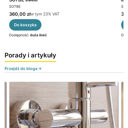
PRODUCENT
PR
SOTBE
SOT
Cena brutto
Cen
360,00 zł
w tym %s VAT
37
w tym
23%
VAT
Do koszyka
Dostępność:
duża ilość
Dos
Porady i artykuły
Przejdź do bloga