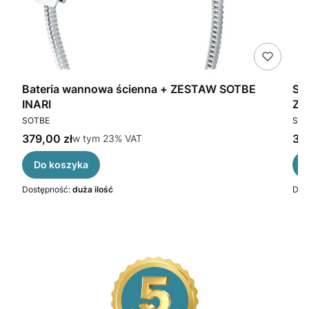
gą
Bateria wannowa ścienna + ZESTAW SOTBE
SO
INARI
ZE
PRODUCENT
PR
SOTBE
SOT
Cena brutto
Cen
379,00 zł
w tym %s VAT
319
w tym
23%
VAT
Do koszyka
Dostępność:
duża ilość
Dos