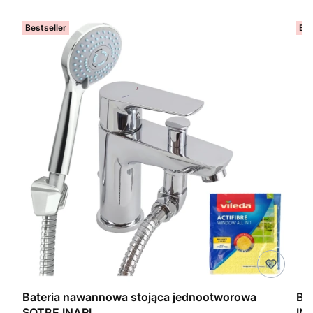
Bestseller
Bes
Bateria nawannowa stojąca jednootworowa
Ba
SOTBE INARI
IN