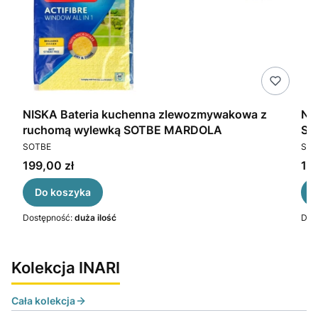
3-
NISKA Bateria kuchenna zlewozmywakowa z
NI
ruchomą wylewką SOTBE MARDOLA
SO
PRODUCENT
PR
SOTBE
SOT
Cena
Ce
199,00 zł
199
Do koszyka
Dostępność:
duża ilość
Dos
Kolekcja INARI
Cała kolekcja