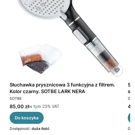
ka
Słuchawka prysznicowa 3 funkcyjna z filtrem.
SOTB
Kolor czarny. SOTBE LARK NERA
sł
PRODUCENT
PR
SOTBE
SOT
Cena brutto
Cen
85,00 zł
w tym %s VAT
46,
w tym
23%
VAT
Do koszyka
Dostępność:
duża ilość
Dos