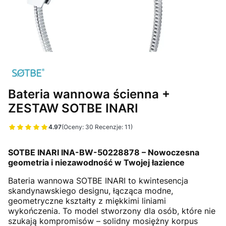
Bateria wannowa ścienna +
ZESTAW SOTBE INARI
4.97
(Oceny: 30 Recenzje: 11)
Przejdź do sekcji Opinie
SOTBE INARI INA-BW-50228878 – Nowoczesna
geometria i niezawodność w Twojej łazience
Bateria wannowa SOTBE INARI to kwintesencja
skandynawskiego designu, łącząca modne,
geometryczne kształty z miękkimi liniami
wykończenia. To model stworzony dla osób, które nie
szukają kompromisów – solidny mosiężny korpus