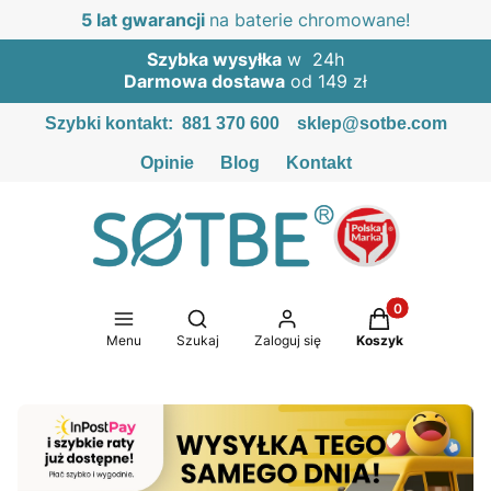
5 lat gwarancji
na baterie chromowane!
Szybka wysyłka
w 24h
Darmowa dostawa
od 149 zł
Szybki kontakt:
881 370 600
sklep@sotbe.com
Opinie
Blog
Kontakt
Produkty w kosz
Otwórz wyszukiwarkę
Menu
Szukaj
Zaloguj się
Koszyk