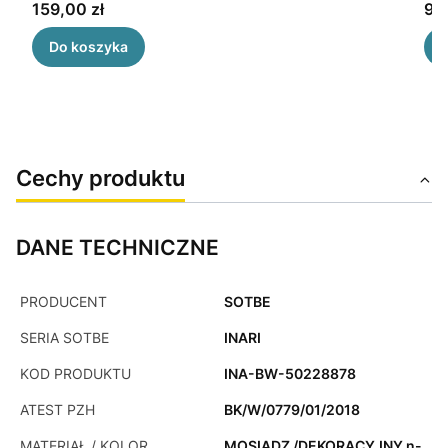
Cena
Ce
159,00 zł
98,
Do koszyka
Cechy produktu
DANE TECHNICZNE
PRODUCENT
SOTBE
SERIA SOTBE
INARI
KOD PRODUKTU
INA-BW-50228878
ATEST PZH
BK/W/0779/01/2018
MATERIAŁ / KOLOR
MOSIĄDZ /DEKORACYJNY n-