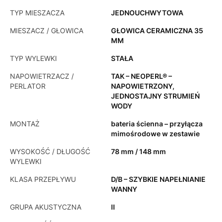
TYP MIESZACZA
JEDNOUCHWYTOWA
MIESZACZ / GŁOWICA
GŁOWICA CERAMICZNA 35
MM
TYP WYLEWKI
STAŁA
NAPOWIETRZACZ /
TAK – NEOPERL® –
PERLATOR
NAPOWIETRZONY,
JEDNOSTAJNY STRUMIEŃ
WODY
MONTAŻ
bateria ścienna – przyłącza
mimośrodowe w zestawie
WYSOKOŚĆ / DŁUGOŚĆ
78 mm / 148 mm
WYLEWKI
KLASA PRZEPŁYWU
D/B – SZYBKIE NAPEŁNIANIE
WANNY
GRUPA AKUSTYCZNA
II