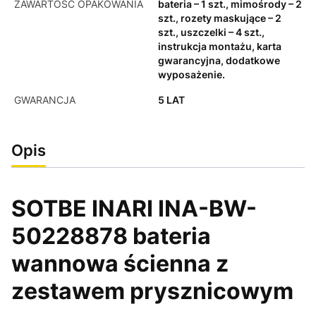
ZAWARTOŚĆ OPAKOWANIA
bateria – 1 szt., mimośrody – 2
szt., rozety maskujące – 2
szt., uszczelki – 4 szt.,
instrukcja montażu, karta
gwarancyjna, dodatkowe
wyposażenie.
GWARANCJA
5 LAT
Opis
SOTBE INARI INA-BW-
50228878 bateria
wannowa ścienna z
zestawem prysznicowym