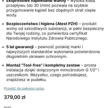
Ekspresowe napełnianie wanny
– wysoka klasa
przepływu (do 30 l/min) pozwala na szybkie
przygotowanie kąpieli bez zbędnych strat ciepła
wody.
Bezpieczeństwo i higiena (Atest PZH)
– produkt
wolny od szkodliwych substancji, w pełni bezpieczny
dla Twojej rodziny, co potwierdza certyfikat
Narodowego Instytutu Zdrowia Publicznego.
5 lat gwarancji
– pewność polskiej marki i
najwyższych standardów wykonania potwierdzona
długoletnim okresem ochronnym.
Montaż "Tool-free" i kompletny zestaw
– prosta
instalacja dzięki dołączonym mimośrodom G 1/2" i
uszczelkom. Wszystko, czego potrzebujesz,
znajdziesz w pudełku.
Przejdź do pełnego opisu
Cena
379,00 zł
Ilość