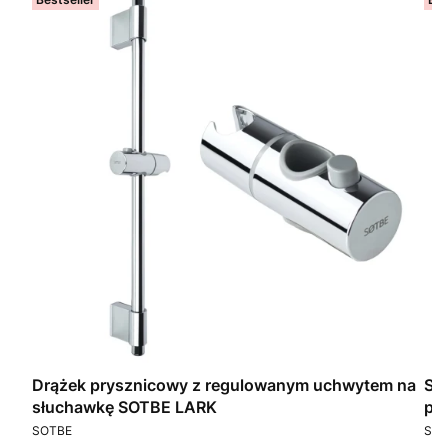
Drążek prysznicowy z regulowanym uchwytem na
SO
słuchawkę SOTBE LARK
pry
PRODUCENT
PR
SOTBE
SOT