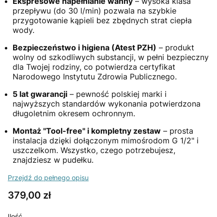
Ekspresowe napełnianie wanny
– wysoka klasa
przepływu (do 30 l/min) pozwala na szybkie
przygotowanie kąpieli bez zbędnych strat ciepła
wody.
Bezpieczeństwo i higiena (Atest PZH)
– produkt
wolny od szkodliwych substancji, w pełni bezpieczny
dla Twojej rodziny, co potwierdza certyfikat
Narodowego Instytutu Zdrowia Publicznego.
5 lat gwarancji
– pewność polskiej marki i
najwyższych standardów wykonania potwierdzona
długoletnim okresem ochronnym.
Montaż "Tool-free" i kompletny zestaw
– prosta
instalacja dzięki dołączonym mimośrodom G 1/2" i
uszczelkom. Wszystko, czego potrzebujesz,
znajdziesz w pudełku.
Przejdź do pełnego opisu
Cena
379,00 zł
Ilość