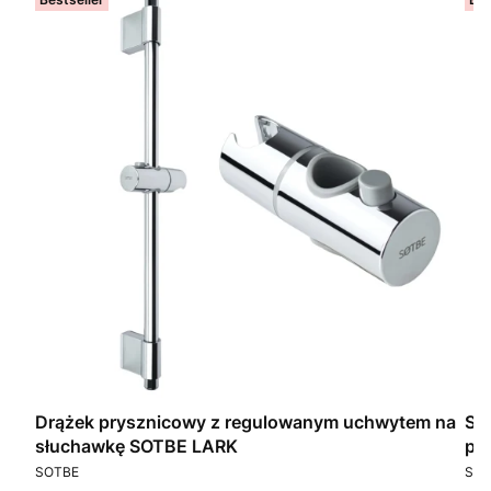
Drążek prysznicowy z regulowanym uchwytem na
SO
słuchawkę SOTBE LARK
pry
PRODUCENT
PR
SOTBE
SOT