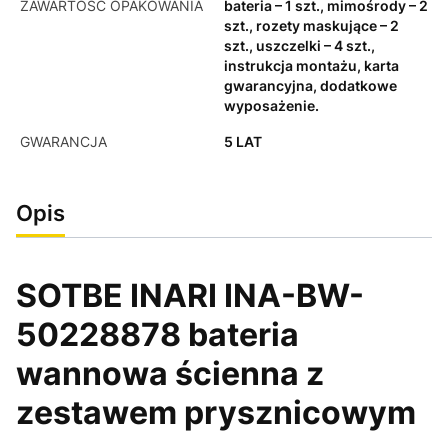
ZAWARTOŚĆ OPAKOWANIA
bateria – 1 szt., mimośrody – 2
szt., rozety maskujące – 2
szt., uszczelki – 4 szt.,
instrukcja montażu, karta
gwarancyjna, dodatkowe
wyposażenie.
GWARANCJA
5 LAT
Opis
SOTBE INARI INA-BW-
50228878 bateria
wannowa ścienna z
zestawem prysznicowym