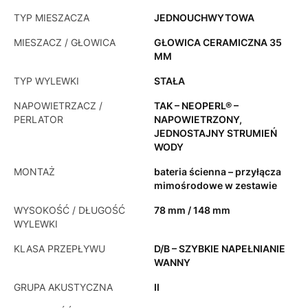
TYP MIESZACZA
JEDNOUCHWYTOWA
MIESZACZ / GŁOWICA
GŁOWICA CERAMICZNA 35
MM
TYP WYLEWKI
STAŁA
NAPOWIETRZACZ /
TAK – NEOPERL® –
PERLATOR
NAPOWIETRZONY,
JEDNOSTAJNY STRUMIEŃ
WODY
MONTAŻ
bateria ścienna – przyłącza
mimośrodowe w zestawie
WYSOKOŚĆ / DŁUGOŚĆ
78 mm / 148 mm
WYLEWKI
KLASA PRZEPŁYWU
D/B – SZYBKIE NAPEŁNIANIE
WANNY
GRUPA AKUSTYCZNA
II