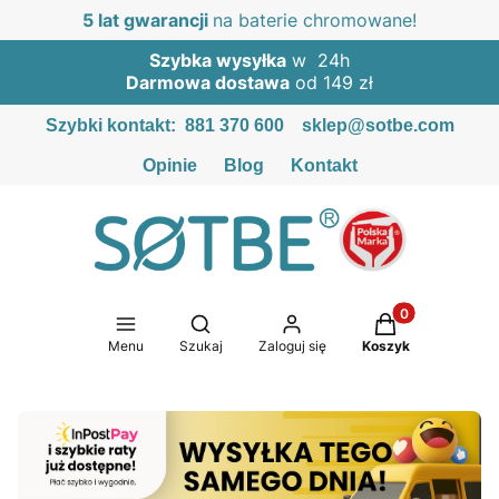
5 lat gwarancji
na baterie chromowane!
Szybka wysyłka
w 24h
Darmowa dostawa
od 149 zł
Szybki kontakt:
881 370 600
sklep@sotbe.com
Opinie
Blog
Kontakt
Produkty w kosz
Otwórz wyszukiwarkę
Menu
Szukaj
Zaloguj się
Koszyk