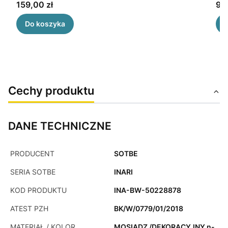
Cena
Ce
159,00 zł
98,
Do koszyka
Cechy produktu
DANE TECHNICZNE
PRODUCENT
SOTBE
SERIA SOTBE
INARI
KOD PRODUKTU
INA-BW-50228878
ATEST PZH
BK/W/0779/01/2018
MATERIAŁ / KOLOR
MOSIĄDZ /DEKORACYJNY n-