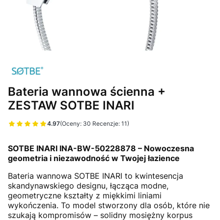
Bateria wannowa ścienna +
ZESTAW SOTBE INARI
4.97
(Oceny: 30 Recenzje: 11)
Przejdź do sekcji Opinie
SOTBE INARI INA-BW-50228878 – Nowoczesna
geometria i niezawodność w Twojej łazience
Bateria wannowa SOTBE INARI to kwintesencja
skandynawskiego designu, łącząca modne,
geometryczne kształty z miękkimi liniami
wykończenia. To model stworzony dla osób, które nie
szukają kompromisów – solidny mosiężny korpus