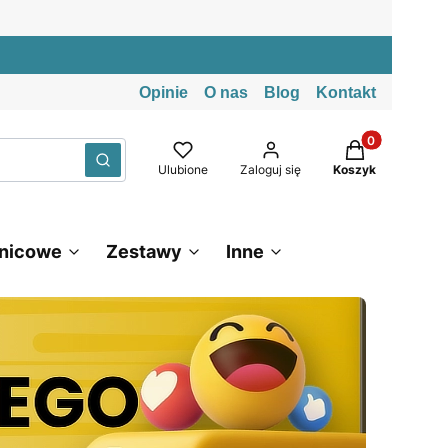
Opinie
O nas
Blog
Kontakt
Produkty w kos
Wyczyść
Szukaj
Ulubione
Zaloguj się
Koszyk
znicowe
Zestawy
Inne