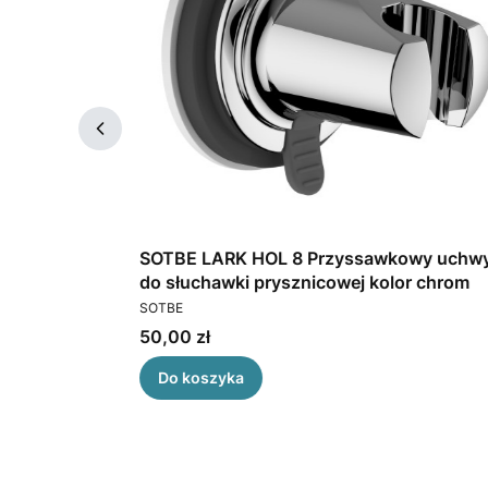
a prysznicowa
SOTBE LARK HOL 8 Przyssawkowy uchw
 prysznicowym.
do słuchawki prysznicowej kolor chrom
PRODUCENT
SOTBE
Cena
50,00 zł
Do koszyka