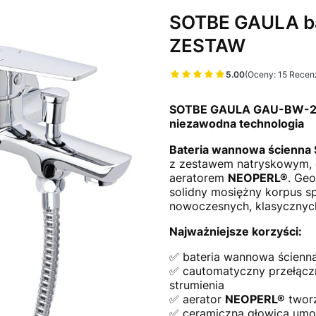
SOTBE GAULA ba
ZESTAW
5.00
(Oceny: 15 Recenz
Przejdź do sekcj
SOTBE GAULA GAU-BW-202
niezawodna technologia
Bateria wannowa ścienn
z zestawem natryskowym, 
aeratorem
NEOPERL®
. Ge
solidny mosiężny korpus sp
nowoczesnych, klasycznych
Najważniejsze korzyści:
✅ bateria wannowa ścienn
✅ cautomatyczny przełącz
strumienia
✅ aerator
NEOPERL®
tworz
✅ ceramiczna głowica umoż