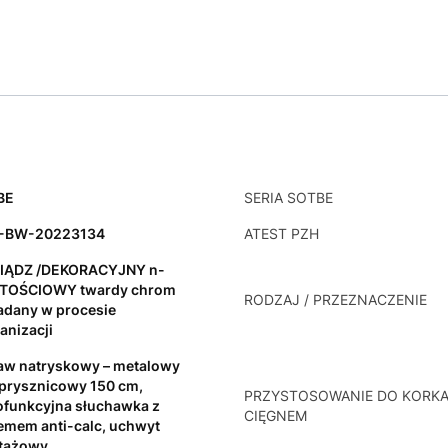
BE
SERIA SOTBE
-BW-20223134
ATEST PZH
IĄDZ /DEKORACYJNY n-
TOŚCIOWY twardy chrom
RODZAJ / PRZEZNACZENIE
adany w procesie
anizacji
aw natryskowy – metalowy
prysznicowy 150 cm,
PRZYSTOSOWANIE DO KORKA
ofunkcyjna słuchawka z
CIĘGNEM
emem anti-calc, uchwyt
tażowy