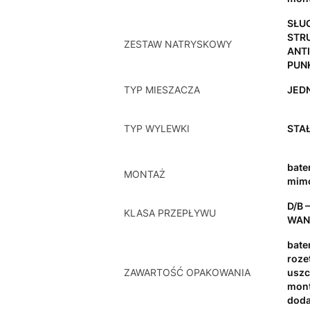
SŁU
STR
ZESTAW NATRYSKOWY
ANT
PUN
TYP MIESZACZA
JED
TYP WYLEWKI
STA
bate
MONTAŻ
mimo
D/B 
KLASA PRZEPŁYWU
WAN
bater
roze
ZAWARTOŚĆ OPAKOWANIA
uszcz
mont
doda