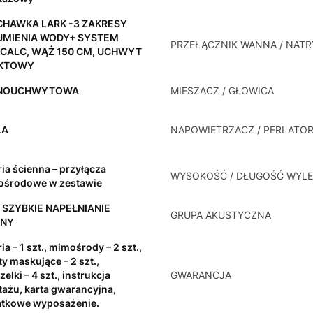
CHAWKA LARK -3 ZAKRESY
UMIENIA WODY+ SYSTEM
PRZEŁĄCZNIK WANNA / NATR
ICALC, WĄŻ 150 CM, UCHWYT
KTOWY
NOUCHWYTOWA
MIESZACZ / GŁOWICA
ŁA
NAPOWIETRZACZ / PERLATO
ria ścienna – przyłącza
WYSOKOŚĆ / DŁUGOŚĆ WYLE
środowe w zestawie
– SZYBKIE NAPEŁNIANIE
GRUPA AKUSTYCZNA
NY
ia – 1 szt., mimośrody – 2 szt.,
ty maskujące – 2 szt.,
elki – 4 szt., instrukcja
GWARANCJA
ażu, karta gwarancyjna,
tkowe wyposażenie.