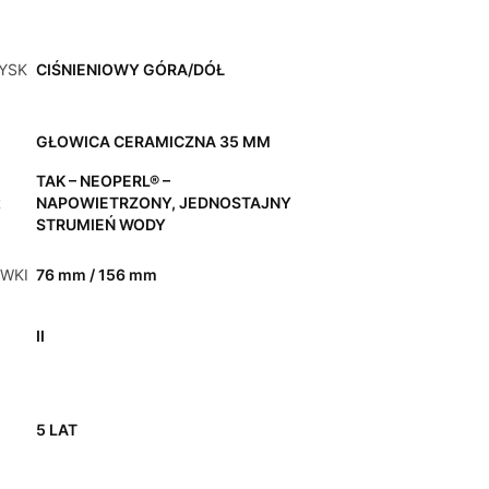
YSK
CIŚNIENIOWY GÓRA/DÓŁ
GŁOWICA CERAMICZNA 35 MM
TAK – NEOPERL® –
R
NAPOWIETRZONY, JEDNOSTAJNY
STRUMIEŃ WODY
WKI
76 mm / 156 mm
II
5 LAT