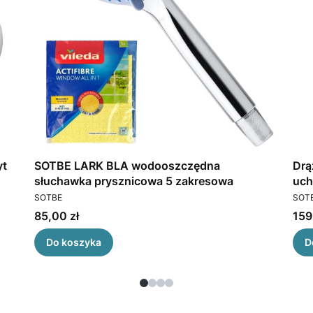
yt
SOTBE LARK BLA wodooszczędna
Drą
słuchawka prysznicowa 5 zakresowa
uch
PRODUCENT
PRO
SOTBE
SOT
Cena
Cen
85,00 zł
159
Do koszyka
D