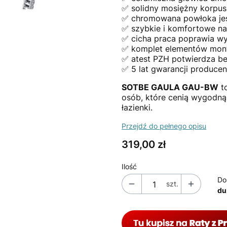
✅ solidny mosiężny korpus 
✅ chromowana powłoka jest
✅ szybkie i komfortowe na
✅ cicha praca poprawia w
✅ komplet elementów mon
✅ atest PZH potwierdza b
✅ 5 lat gwarancji producen
SOTBE GAULA GAU-BW
to
osób, które cenią wygodną 
łazienki.
Przejdź do pełnego opisu
Cena
319,00 zł
Ilość
Do
szt.
du