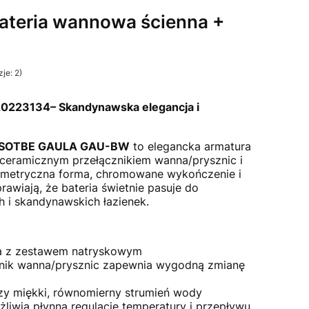
teria wannowa ścienna +
je: 2)
i Opinie
23134– Skandynawska elegancja i
a SOTBE GAULA GAU-BW
to elegancka armatura
ceramicznym przełącznikiem wanna/prysznic i
ometryczna forma, chromowane wykończenie i
rawiają, że bateria świetnie pasuje do
 i skandynawskich łazienek.
a z zestawem natryskowym
nik wanna/prysznic zapewnia wygodną zmianę
y miękki, równomierny strumień wody
liwia płynną regulację temperatury i przepływu