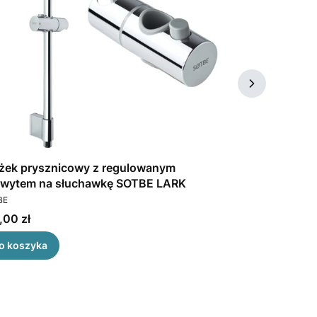
żek prysznicowy z regulowanym
Uchwyt samoprzylepn
wytem na słuchawkę SOTBE LARK
słuchawki pr
DUCENT
PRODUCENT
HOLGLUE ON
BE
SOTBE
a
Cena
,00 zł
50,00 zł
o koszyka
Do koszyka