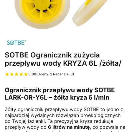
SOTBE Ogranicznik zużycia
przepływu wody KRYZA 6L /żółta/
5.00
(Oceny: 2 Recenzje: 0)
Przejdź do sekcji Opinie
Ogranicznik przepływu wody SOTBE
LARK-OR-Y6L – żółta kryza 6 l/min
Żółty ogranicznik przepływu wody SOTBE to jedno z
najbardziej wydajnych rozwiązań proekologicznych
do Twojej łazienki. Ta precyzyjna kryza redukuje
przepływ wody do
6 litrów na minutę
, co pozwala na