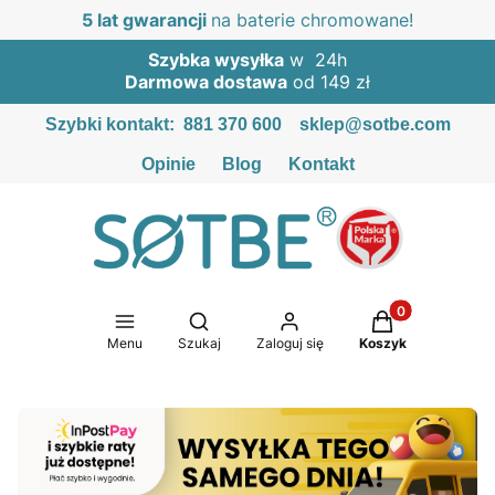
5 lat gwarancji
na baterie chromowane!
Szybka wysyłka
w 24h
Darmowa dostawa
od 149 zł
Szybki kontakt:
881 370 600
sklep@sotbe.com
Opinie
Blog
Kontakt
Produkty w kosz
Otwórz wyszukiwarkę
Menu
Szukaj
Zaloguj się
Koszyk