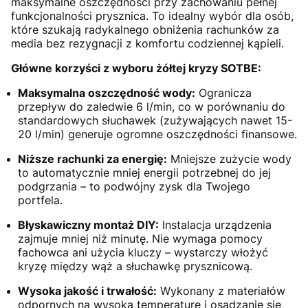
maksymalne oszczędności przy zachowaniu pełnej
funkcjonalności prysznica. To idealny wybór dla osób,
które szukają radykalnego obniżenia rachunków za
media bez rezygnacji z komfortu codziennej kąpieli.
Główne korzyści z wyboru żółtej kryzy SOTBE:
Maksymalna oszczędność wody:
Ogranicza
przepływ do zaledwie 6 l/min, co w porównaniu do
standardowych słuchawek (zużywających nawet 15-
20 l/min) generuje ogromne oszczędności finansowe.
Niższe rachunki za energię:
Mniejsze zużycie wody
to automatycznie mniej energii potrzebnej do jej
podgrzania – to podwójny zysk dla Twojego
portfela.
Błyskawiczny montaż DIY:
Instalacja urządzenia
zajmuje mniej niż minutę. Nie wymaga pomocy
fachowca ani użycia kluczy – wystarczy włożyć
kryzę między wąż a słuchawkę prysznicową.
Wysoka jakość i trwałość:
Wykonany z materiałów
odpornych na wysoką temperaturę i osadzanie się