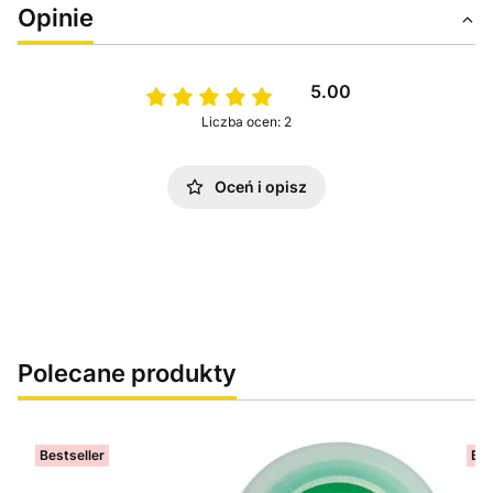
Opinie
5.00
Liczba ocen: 2
Oceń i opisz
Polecane produkty
Bestseller
Bes