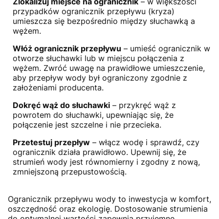
Zlokalizuj miejsce na ogranicznik
– w większości
przypadków ogranicznik przepływu (kryza)
umieszcza się bezpośrednio między słuchawką a
wężem.
Włóż ogranicznik przepływu
– umieść ogranicznik w
otworze słuchawki lub w miejscu połączenia z
wężem. Zwróć uwagę na prawidłowe umieszczenie,
aby przepływ wody był ograniczony zgodnie z
założeniami producenta.
Dokręć wąż do słuchawki
– przykręć wąż z
powrotem do słuchawki, upewniając się, że
połączenie jest szczelne i nie przecieka.
Przetestuj przepływ
– włącz wodę i sprawdź, czy
ogranicznik działa prawidłowo. Upewnij się, że
strumień wody jest równomierny i zgodny z nową,
zmniejszoną przepustowością.
Ogranicznik przepływu wody to inwestycja w komfort,
oszczędność oraz ekologię. Dostosowanie strumienia
do optymalnej wartości zapewnia przyjemne