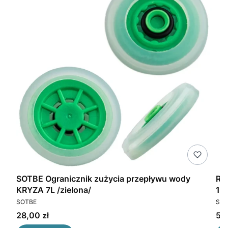
om
SOTBE Ogranicznik zużycia przepływu wody
Re
KRYZA 7L /zielona/
1.
PRODUCENT
PR
SOTBE
SOT
Cena
Ce
28,00 zł
50