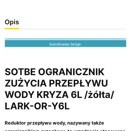
Opis
SOTBE OGRANICZNIK
ZUŻYCIA PRZEPŁYWU
WODY KRYZA 6L /żółta/
LARK-OR-Y6L
Reduktor przepływu wody, nazywany także