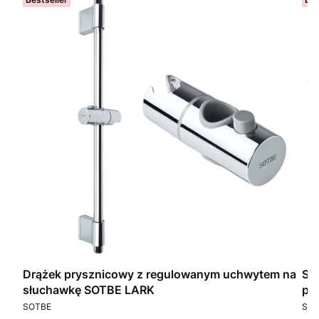
3
Drążek prysznicowy z regulowanym uchwytem na
SO
lor
słuchawkę SOTBE LARK
pr
PRODUCENT
PR
SOTBE
SOT