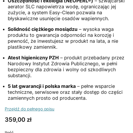
Oszczędność i ekologia (NEOPERL®)
– szwajcarski
aerator SLC napowietrza wodę, ograniczając jej
zużycie, a system Easy-Clean pozwala na
błyskawiczne usunięcie osadów wapiennych.
Solidność ciężkiego mosiądzu
– wysoka waga
produktu to gwarancja odporności na korozję i
pewność, że inwestujesz w produkt na lata, a nie
plastikowy zamiennik.
Atest higieniczny PZH
– produkt przebadany przez
Narodowy Instytut Zdrowia Publicznego, w pełni
bezpieczny dla zdrowia i wolny od szkodliwych
substancji.
5 lat gwarancji i polska marka
– pełne wsparcie
techniczne, serwisowe oraz stały dostęp do części
zamiennych prosto od producenta.
Przejdź do pełnego opisu
Cena
359,00 zł
Ilość