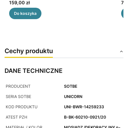
Cena
Ce
159,00 zł
75,
Do koszyka
Cechy produktu
DANE TECHNICZNE
PRODUCENT
SOTBE
SERIA SOTBE
UNICORN
KOD PRODUKTU
UNI-BWR-14259233
ATEST PZH
B-BK-60210-0921/20
MATERIAŁ / KOLOR
MOSIĄDZ /DEKORACYJNY n-