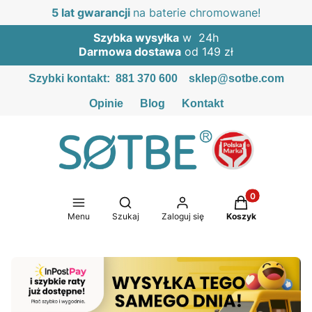
5 lat gwarancji
na baterie chromowane!
Szybka wysyłka
w 24h
Darmowa dostawa
od 149 zł
Szybki kontakt:
881 370 600
sklep@sotbe.com
Opinie
Blog
Kontakt
Produkty w kosz
Otwórz wyszukiwarkę
Menu
Szukaj
Zaloguj się
Koszyk