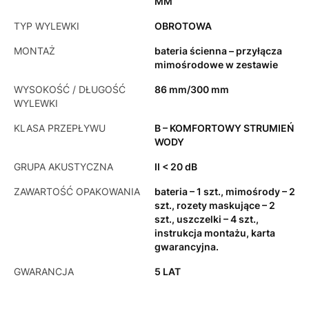
MM
TYP WYLEWKI
OBROTOWA
MONTAŻ
bateria ścienna – przyłącza
mimośrodowe w zestawie
WYSOKOŚĆ / DŁUGOŚĆ
86 mm/300 mm
WYLEWKI
KLASA PRZEPŁYWU
B – KOMFORTOWY STRUMIEŃ
WODY
GRUPA AKUSTYCZNA
II < 20 dB
ZAWARTOŚĆ OPAKOWANIA
bateria – 1 szt., mimośrody – 2
szt., rozety maskujące – 2
szt., uszczelki – 4 szt.,
instrukcja montażu, karta
gwarancyjna.
GWARANCJA
5 LAT