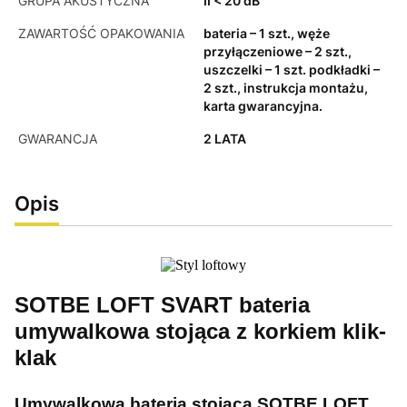
GRUPA AKUSTYCZNA
II < 20 dB
ZAWARTOŚĆ OPAKOWANIA
bateria – 1 szt., węże
przyłączeniowe – 2 szt.,
uszczelki – 1 szt. podkładki –
2 szt., instrukcja montażu,
karta gwarancyjna.
GWARANCJA
2 LATA
Opis
SOTBE LOFT SVART bateria
umywalkowa stojąca z korkiem klik-
klak
Umywalkowa bateria stojąca SOTBE LOFT