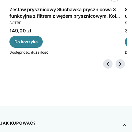
Zestaw prysznicowy Słuchawka prysznicowa 3
SOTBE
funkcyjna z filtrem z wężem prysznicowym. Kolor
um
PRODUCENT
PR
czarny
SOTBE
SOT
Cena
Ce
149,00 zł
312
Do koszyka
Dostępność:
duża ilość
Dos
JAK KUPOWAĆ?