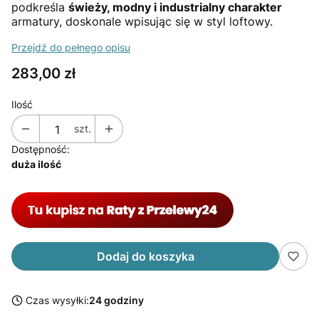
podkreśla
świeży, modny i industrialny charakter
armatury, doskonale wpisując się w styl loftowy.
Przejdź do pełnego opisu
Cena
283,00 zł
Ilość
szt.
Dostępność:
duża ilość
Dodaj do koszyka
Czas wysyłki:
24 godziny