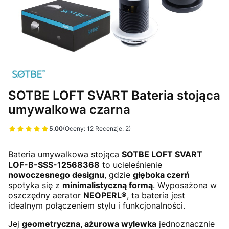
SOTBE LOFT SVART Bateria stojąca
umywalkowa czarna
5.00
(Oceny: 12 Recenzje: 2)
Przejdź do sekcji Opinie
Bateria umywalkowa stojąca
SOTBE LOFT SVART
LOF-B-SSS-12568368
to ucieleśnienie
nowoczesnego designu
, gdzie
głęboka czerń
spotyka się z
minimalistyczną formą
. Wyposażona w
oszczędny aerator
NEOPERL®
, ta bateria jest
idealnym połączeniem stylu i funkcjonalności.
Jej
geometryczna, ażurowa wylewka
jednoznacznie