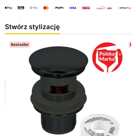
Stwórz stylizację
Bestseller
Bes