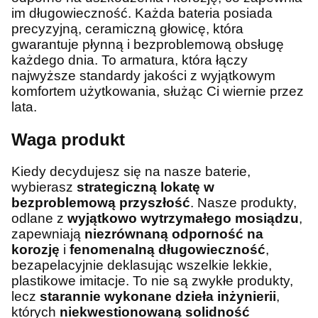
im długowieczność. Każda bateria posiada
precyzyjną, ceramiczną głowicę, która
gwarantuje płynną i bezproblemową obsługę
każdego dnia. To armatura, która łączy
najwyższe standardy jakości z wyjątkowym
komfortem użytkowania, służąc Ci wiernie przez
lata.
Waga produkt
Kiedy decydujesz się na nasze baterie,
wybierasz
strategiczną lokatę w
bezproblemową przyszłość
. Nasze produkty,
odlane z
wyjątkowo wytrzymałego mosiądzu
,
zapewniają
niezrównaną odporność na
korozję
i
fenomenalną długowieczność
,
bezapelacyjnie deklasując wszelkie lekkie,
plastikowe imitacje. To nie są zwykłe produkty,
lecz
starannie wykonane dzieła inżynierii
,
których
niekwestionowaną solidność