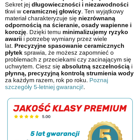
Sekret jej
długowieczności i niezawodności
tkwi w
ceramicznej głowicy
. Ten wyjątkowy
materiał charakteryzuje się
niezrównaną
odpornością na ścieranie, osady wapienne i
korozję
. Dzięki temu
minimalizujemy ryzyko
awarii
i potrzebę wymiany przez wiele
lat.
Precyzyjne spasowanie ceramicznych
płytek
sprawia, że możesz zapomnieć o
problemach z przeciekami czy zacinającym się
uchwytem. Ciesz się
absolutną szczelnością
i
płynną, precyzyjną kontrolą strumienia wody
za każdym razem, rok po roku.
Poznaj
szczegóły 5-letniej gwarancji!
.