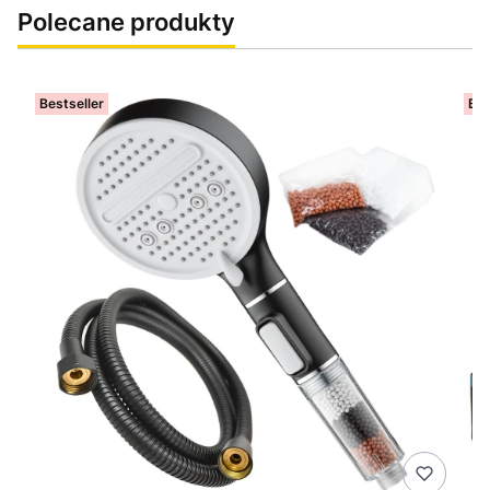
Polecane produkty
Bestseller
Bes