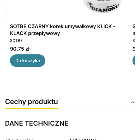
ka
SOTBE CZARNY korek umywalkowy KLICK -
SO
KLACK przepływowy
me
PRODUCENT
PR
SOTBE
SOT
Cena
Ce
90,75 zł
96,
Do koszyka
Cechy produktu
DANE TECHNICZNE