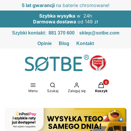
5 lat gwarancji
na baterie chromowane!
Szybka wysyłka
w 24h
Darmowa dostawa
od 149 zł
Szybki kontakt:
881 370 600
sklep@sotbe.com
Opinie
Blog
Kontakt
Produkty w kosz
Otwórz wyszukiwarkę
Menu
Szukaj
Zaloguj się
Koszyk