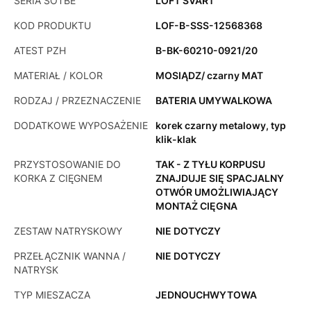
SERIA SOTBE
LOFT SVART
KOD PRODUKTU
LOF-B-SSS-12568368
ATEST PZH
B-BK-60210-0921/20
MATERIAŁ / KOLOR
MOSIĄDZ/ czarny MAT
RODZAJ / PRZEZNACZENIE
BATERIA UMYWALKOWA
DODATKOWE WYPOSAŻENIE
korek czarny metalowy, typ
klik-klak
PRZYSTOSOWANIE DO
TAK - Z TYŁU KORPUSU
KORKA Z CIĘGNEM
ZNAJDUJE SIĘ SPACJALNY
OTWÓR UMOŻLIWIAJĄCY
MONTAŻ CIĘGNA
ZESTAW NATRYSKOWY
NIE DOTYCZY
PRZEŁĄCZNIK WANNA /
NIE DOTYCZY
NATRYSK
TYP MIESZACZA
JEDNOUCHWYTOWA