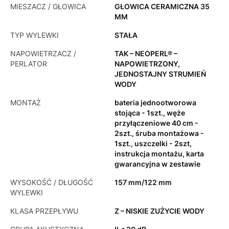
MIESZACZ / GŁOWICA
GŁOWICA CERAMICZNA 35
MM
TYP WYLEWKI
STAŁA
NAPOWIETRZACZ /
TAK – NEOPERL® –
PERLATOR
NAPOWIETRZONY,
JEDNOSTAJNY STRUMIEŃ
WODY
MONTAŻ
bateria jednootworowa
stojąca - 1szt., węże
przyłączeniowe 40 cm -
2szt., śruba montażowa -
1szt., uszczelki - 2szt,
instrukcja montażu, karta
gwarancyjna w zestawie
WYSOKOŚĆ / DŁUGOŚĆ
157 mm/122 mm
WYLEWKI
KLASA PRZEPŁYWU
Z – NISKIE ZUŻYCIE WODY