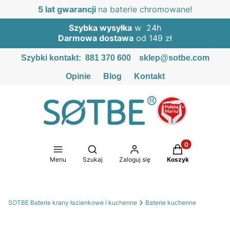
5 lat gwarancji
na baterie chromowane!
Szybka wysyłka
w 24h
Darmowa dostawa
od 149 zł
Szybki kontakt:
881 370 600
sklep@sotbe.com
Opinie
Blog
Kontakt
Produkty w kosz
Otwórz wyszukiwarkę
Menu
Szukaj
Zaloguj się
Koszyk
SOTBE Baterie krany łazienkowe i kuchenne
Baterie kuchenne