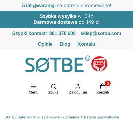
5 lat gwarancji
na baterie chromowane!
Szybka wysyłka
w 24h
Darmowa dostawa
od 149 zł
Szybki kontakt:
881 370 600
sklep@sotbe.com
Opinie
Blog
Kontakt
Produkty w kosz
Otwórz wyszukiwarkę
Menu
Szukaj
Zaloguj się
Koszyk
SOTBE Baterie krany łazienkowe i kuchenne
Baterie umywalkowe