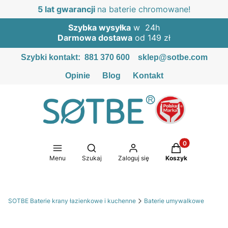
5 lat gwarancji
na baterie chromowane!
Szybka wysyłka
w 24h
Darmowa dostawa
od 149 zł
Szybki kontakt:
881 370 600
sklep@sotbe.com
Opinie
Blog
Kontakt
Produkty w kosz
Otwórz wyszukiwarkę
Menu
Szukaj
Zaloguj się
Koszyk
SOTBE Baterie krany łazienkowe i kuchenne
Baterie umywalkowe