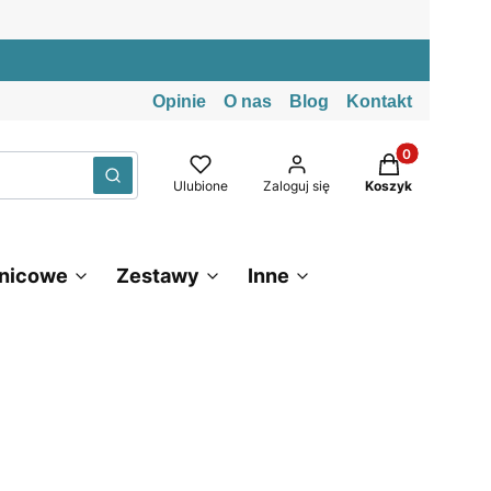
Opinie
O nas
Blog
Kontakt
Produkty w kos
Wyczyść
Szukaj
Ulubione
Zaloguj się
Koszyk
znicowe
Zestawy
Inne